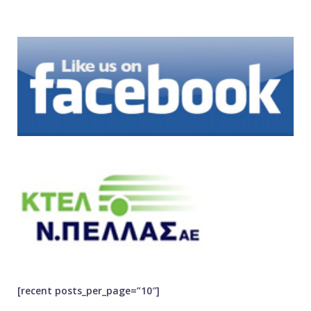
[recent posts_per_page=”10″]