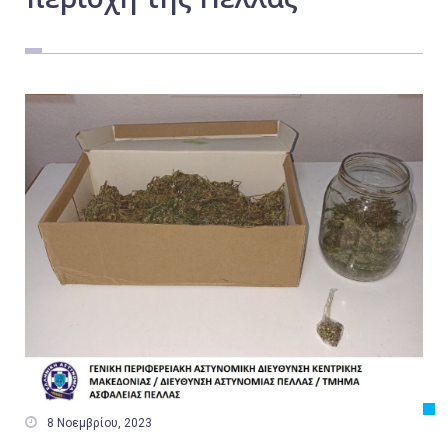
Εργασία
Ελλάδα
Κόσμος
Τοπικά
Αγροτικά
Οικονομία
Πολιτική
Αθλητικά
Αστυνομικό Δελτίο

8 Νοεμβρίου, 2023