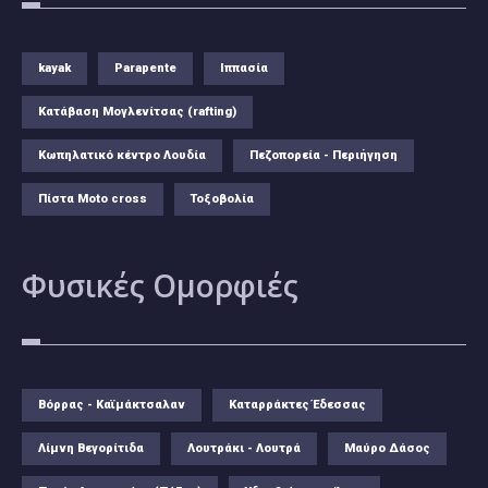
kayak
Parapente
Ιππασία
Κατάβαση Μογλενίτσας (rafting)
Κωπηλατικό κέντρο Λουδία
Πεζοπορεία - Περιήγηση
Πίστα Moto cross
Τοξοβολία
Φυσικές
Ομορφιές
Βόρρας - Καϊμάκτσαλαν
Καταρράκτες Έδεσσας
Λίμνη Βεγορίτιδα
Λουτράκι - Λουτρά
Μαύρο Δάσος