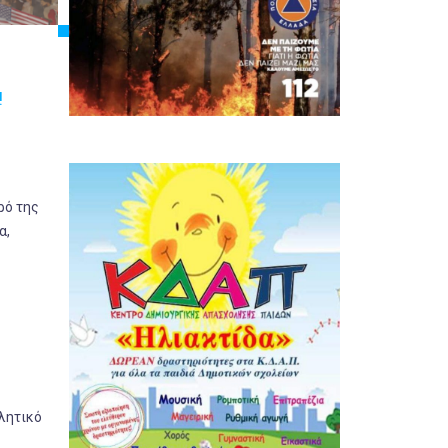
!
ρό της
α,
λητικό