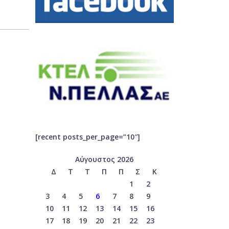
[recent posts_per_page=”10″]
Αύγουστος 2026
Δ
Τ
Τ
Π
Π
Σ
Κ
1
2
3
4
5
6
7
8
9
10
11
12
13
14
15
16
17
18
19
20
21
22
23