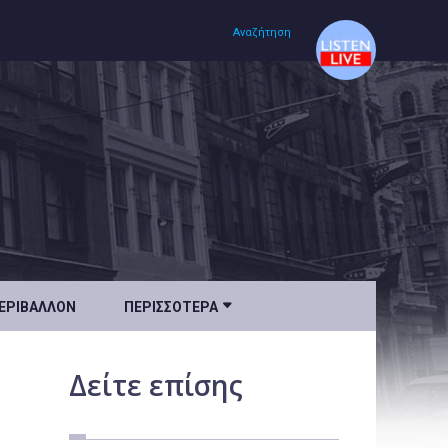
Αναζήτηση
Αρχική
Πολιτισμός
Lifestyle
Υγεία

ΕΡΙΒΆΛΛΟΝ
ΠΕΡΙΣΣΌΤΕΡΑ
Ταξίδια
Τεχνολογία
Δείτε
επίσης
Επιστήμη
Περιβάλλον