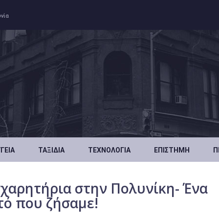
ωνία
ΥΓΕΊΑ
ΤΑΞΊΔΙΑ
ΤΕΧΝΟΛΟΓΊΑ
ΕΠΙΣΤΉΜΗ
Π
χαρητήρια στην Πολυνίκη- Ένα
τό που ζήσαμε!