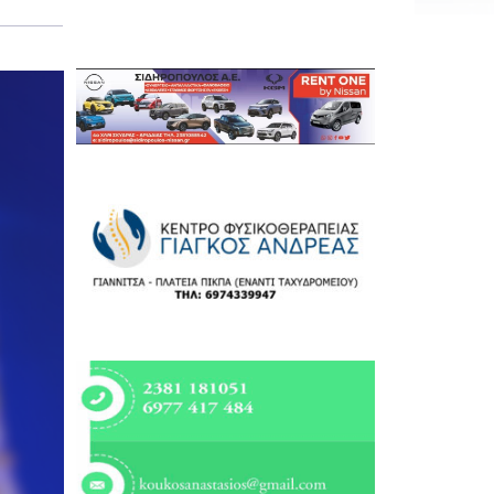
Εργασία
Ελλάδα
Κόσμος
Τοπικά
Αγροτικά
Οικονομία
Πολιτική
Αθλητικά
Αστυνομικό Δελτίο