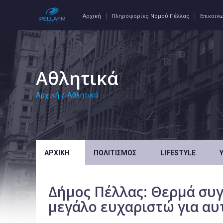
Αρχική
Πληροφορίες Νομού Πέλλας
Επικοιν
Αθλητικά
Αρχική
/
Αθλητικά
ΑΡΧΙΚΉ
ΠΟΛΙΤΙΣΜΌΣ
LIFESTYLE
Δήμος Πέλλας: Θερμά συγ
μεγάλο ευχαριστώ για αυ