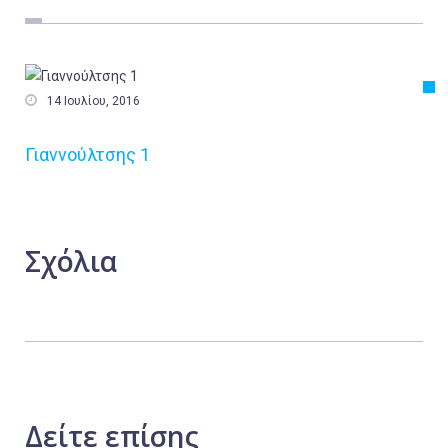
Εργασία
Ελλάδα
Κόσμος

14 Ιουλίου, 2016
Τοπικά
Γιαννούλτσης 1
Αγροτικά
Οικονομία
Πολιτική
Σχόλια
Αθλητικά
Αστυνομικό Δελτίο
Δείτε
επίσης