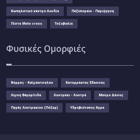
Κωπηλατικό κέντρο Λουδία
Πεζοπορεία - Περιήγηση
Πίστα Moto cross
Τοξοβολία
Φυσικές
Ομορφιές
Βόρρας - Καϊμάκτσαλαν
Καταρράκτες Έδεσσας
Λίμνη Βεγορίτιδα
Λουτράκι - Λουτρά
Μαύρο Δάσος
Πηγές Λουτρακίου (Πόζαρ)
Υδροβιότοπος Άγρα