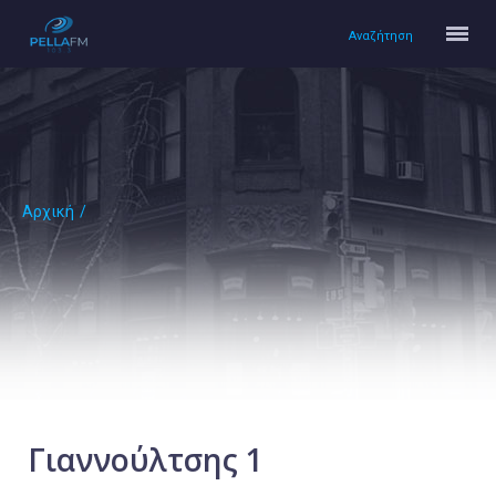
Αναζήτηση
Αρχική
/
Αρχική
Πολιτισμός
Lifestyle
Υγεία
Ταξίδια
Τεχνολογία
Επιστήμη
Γιαννούλτσης 1
Περιβάλλον