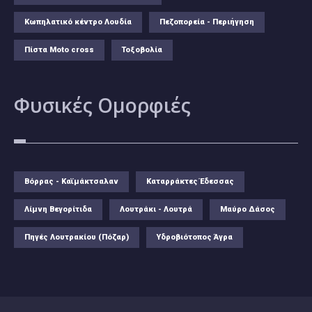
Κωπηλατικό κέντρο Λουδία
Πεζοπορεία - Περιήγηση
Πίστα Moto cross
Τοξοβολία
Φυσικές
Ομορφιές
Βόρρας - Καϊμάκτσαλαν
Καταρράκτες Έδεσσας
Λίμνη Βεγορίτιδα
Λουτράκι - Λουτρά
Μαύρο Δάσος
Πηγές Λουτρακίου (Πόζαρ)
Υδροβιότοπος Άγρα