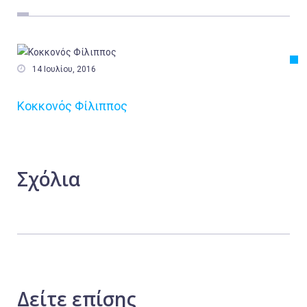
Εργασία
Ελλάδα
Κόσμος

14 Ιουλίου, 2016
Τοπικά
Κοκκονός Φίλιππος
Αγροτικά
Οικονομία
Πολιτική
Σχόλια
Αθλητικά
Αστυνομικό Δελτίο
Δείτε
επίσης