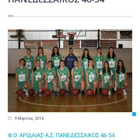
Εργασία
Ελλάδα
Κόσμος
Τοπικά
Αγροτικά
Οικονομία
Πολιτική
Αθλητικά
Αστυνομικό Δελτίο

9 Μαρτίου, 2016
Φ.Ο. ΑΡΙΔΑΙΑΣ-Α.Σ. ΠΑΝΕΔΕΣΣΑΙΚΟΣ 46-54