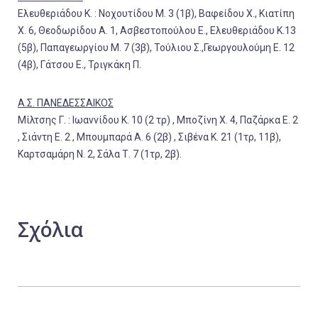
Ελευθεριάδου Κ. : Νοχουτίδου Μ. 3 (1β), Βαφείδου Χ., Κιατίπη
Χ. 6, Θεοδωρίδου Α. 1, Ασβεστοπούλου Ε., Ελευθεριάδου Κ.13
(5β), Παπαγεωργίου Μ. 7 (3β), Τούλιου Σ.,Γεωργουλούμη Ε. 12
(4β), Γάτσου Ε., Τριγκάκη Π.
Α.Σ. ΠΑΝΕΔΕΣΣΑΙΚΟΣ
Μίλτσης Γ. : Ιωαννίδου Κ. 10 (2 τρ) , Μποζίνη Χ. 4, Παζάρκα Ε. 2
, Σιάντη Ε. 2 , Μπουμπαρά Α. 6 (2β) , Σιβένα Κ. 21 (1τρ, 11β),
Καρτσαμάρη Ν. 2, Σάλα Τ. 7 (1τρ, 2β).
Σχόλια