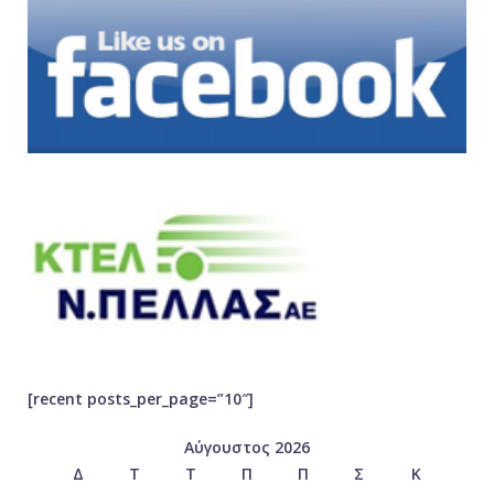
[recent posts_per_page=”10″]
Αύγουστος 2026
Δ
Τ
Τ
Π
Π
Σ
Κ