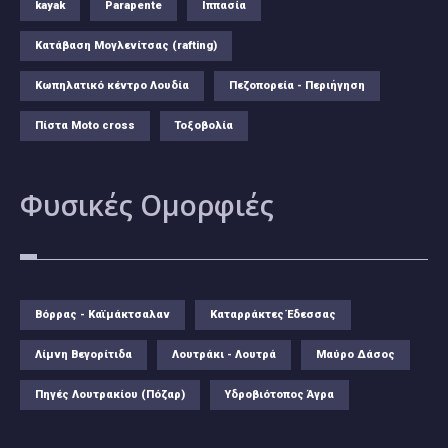
kayak
Parapente
Ιππασία
Κατάβαση Μογλενίτσας (rafting)
Κωπηλατικό κέντρο Λουδία
Πεζοπορεία - Περιήγηση
Πίστα Moto cross
Τοξοβολία
Φυσικές
Ομορφιές
Βόρρας - Καϊμάκτσαλαν
Καταρράκτες Έδεσσας
Λίμνη Βεγορίτιδα
Λουτράκι - Λουτρά
Μαύρο Δάσος
Πηγές Λουτρακίου (Πόζαρ)
Υδροβιότοπος Άγρα