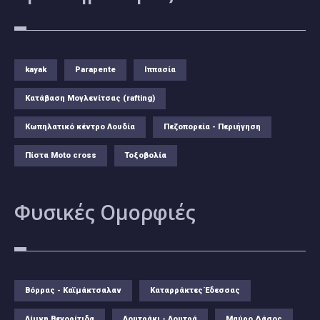
kayak
Parapente
Ιππασία
Κατάβαση Μογλενίτσας (rafting)
Κωπηλατικό κέντρο Λουδία
Πεζοπορεία - Περιήγηση
Πίστα Moto cross
Τοξοβολία
Φυσικές
Ομορφιές
Βόρρας - Καϊμάκτσαλαν
Καταρράκτες Έδεσσας
Λίμνη Βεγορίτιδα
Λουτράκι - Λουτρά
Μαύρο Δάσος