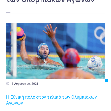
Εργασία
Ελλάδα
Κόσμος
Τοπικά
Αγροτικά
Οικονομία
Πολιτική
Αθλητικά
Αστυνομικό Δελτίο

6 Αυγούστου, 2021
Η Εθνική πόλο στον τελικό των Ολυμπιακών
Αγώνων