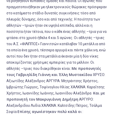
να βοηθηθούν ευπαθείς ομάδες και παιδιά. Οι αγώνες που
πραγματοποιήθηκαν με ηλεκτρονικούς θώρακες πρόσφεραν
στο κατάμεστο στάδιο δυνατές συγκινήσεις τόσο από
πλευράς δύναμης, όσο και από τεχνικής. Η ποιότητα των
αθλητών –τριών ήταν σε υψηλά επίπεδα, αλλά και η
ποσότητα ήταν τέτοια, που ο κάθε ένας αθλητής –τρια για να
φτάσει στο χρυσό ήθελε 4 και 5 αγώνες. Οι αθλητές –τριες
του Α.Σ. «ΦΙΛΙΠΠΟΣ» Γιαννιτσών κατέλαβαν 10 μετάλλια από
τα οποία ένα χρυσό, τέσσερα αργυρά και πέντε χάλκινα, ενώ
αυτοί που δεν ήταν στα μετάλλια έκαναν μία ή δύο νίκες
αποκομίζοντας χρήσιμες εμπειρίες για το μέλλον. Οι
Με προπονητές
αθλητές –τριες που διακρίθηκαν είναι:
τους Γαβριηλίδη Γιάννη και Έλλη Μυστακίδου
ΧΡΥΣΟ:
Αξιωτίδης Αλέξανδρος ΑΡΓΥΡΑ: Μητρέντσης Χρήστος,
Ιμβριώτης Γιώργος, Τοψίνογλου Ηλίας ΧΑΛΚΙΝΑ: Καραΐτσης
Και με
Χρήστος, Ιωαννίδης Ιωάννης, Ιωαννίδου Αλεξάνδρα
προπονητή τον Μακρυγιάννη Δημήτρη
ΑΡΓΥΡΟ:
Αλεξανδρίδου Λυδία ΧΑΛΚΙΝΑ: Καλτσίδης Πέτρος, Τσάλμα
Επίσης αγωνίστηκαν πολύ καλά ο
Σοφία
ι :