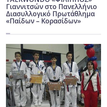
Γιαννιτσών στο Πανελλήνιο
Εργασία
Διασυλλογικό Πρωτάθλημα
Ελλάδα
«Παίδων – Κορασίδων»
Κόσμος
Τοπικά
Αγροτικά
Οικονομία
Πολιτική
Αθλητικά
Αστυνομικό Δελτίο