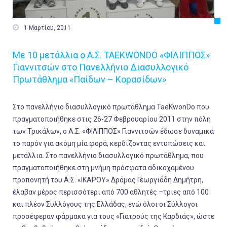

1 Μαρτίου, 2011
Με 10 μετάλλια ο Α.Σ. TAEKWONDO «ΦΙΛΙΠΠΟΣ»
Γιαννιτσών στο Πανελλήνιο Διασυλλογικό
Πρωτάθλημα «Παίδων – Κορασίδων»
Στο πανελλήνιο διασυλλογικό πρωτάθλημα TaeKwonDo που
πραγματοποιήθηκε στις 26-27 Φεβρουαρίου 2011 στην πόλη
των Τρικάλων, ο Α.Σ. «ΦΙΛΙΠΠΟΣ» Γιαννιτσών έδωσε δυναμικά
το παρόν για ακόμη μία φορά, κερδίζοντας εντυπώσεις και
μετάλλια. Στο πανελλήνιο διασυλλογικό πρωτάθλημα, που
πραγματοποιήθηκε στη μνήμη πρόσφατα αδικοχαμένου
προπονητή του Α.Σ. «ΙΚΑΡΟΥ» Δράμας Γεωργιάδη Δημήτρη,
έλαβαν μέρος περισσότερι από 700 αθλητές –τριες από 100
και πλέον Συλλόγους της Ελλάδας, ενώ όλοι οι Σύλλογοι
προσέφεραν φάρμακα για τους «Γιατρούς της Καρδιάς», ώστε