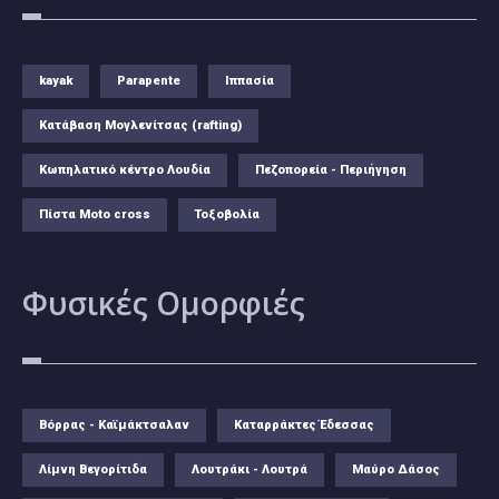
kayak
Parapente
Ιππασία
Κατάβαση Μογλενίτσας (rafting)
Κωπηλατικό κέντρο Λουδία
Πεζοπορεία - Περιήγηση
Πίστα Moto cross
Τοξοβολία
Φυσικές
Ομορφιές
Βόρρας - Καϊμάκτσαλαν
Καταρράκτες Έδεσσας
Λίμνη Βεγορίτιδα
Λουτράκι - Λουτρά
Μαύρο Δάσος