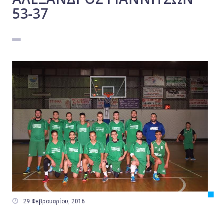
53-37
Εργασία
Ελλάδα
Κόσμος
Τοπικά
Αγροτικά
Οικονομία
Πολιτική
Αθλητικά
Αστυνομικό Δελτίο

29 Φεβρουαρίου, 2016