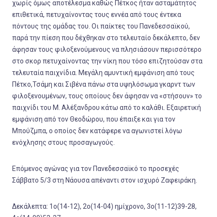
χωρίς όμως αποτέλεσμα καθώς Πέτκος ήταν ασταμάτητος
επιθετικά, πετυχαίνοντας τους εννέα από τους έντεκα
πόντους της ομάδας του. Οι παίκτες του Πανεδεσσαϊκού,
παρά την πίεση που δέχθηκαν στο τελευταίο δεκάλεπτο, δεν
άφησαν τους φιλοξενούμενους να πλησιάσουν περισσότερο
στο σκορ πετυχαίνοντας την νίκη που τόσο επιζητούσαν στα
τελευταία παιχνίδια. Μεγάλη αμυντική εμφάνιση από τους
Πέτκο,Τσάμη και Σιβένα πάνω στα υψηλόσωμα γκαρντ των
φιλοξενουμένων, τους οποίους δεν άφησαν να «στήσουν» το
παιχνίδι του Μ. Αλέξανδρου κάτω από το καλάθι. Εξαιρετική
εμφάνιση από τον Θεοδώρου, που έπαιξε και για τον
Μπούζμπα, ο οποίος δεν κατάφερε να αγωνιστεί λόγω
ενόχλησης στους προσαγωγούς.
Επόμενος αγώνας για τον Πανεδεσσαϊκό το προσεχές
Σάββατο 5/3 στη Νάουσα απέναντι στον ισχυρό Ζαφειράκη.
Δεκάλεπτα: 1
ο
(14-12), 2
ο
(14-04) ημίχρονο, 3
ο
(11-12)39-28,