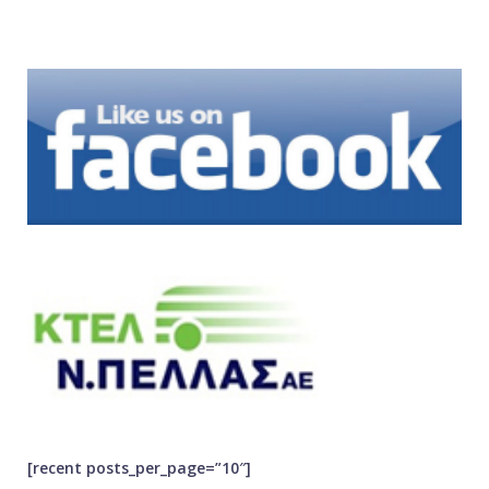
[recent posts_per_page=”10″]