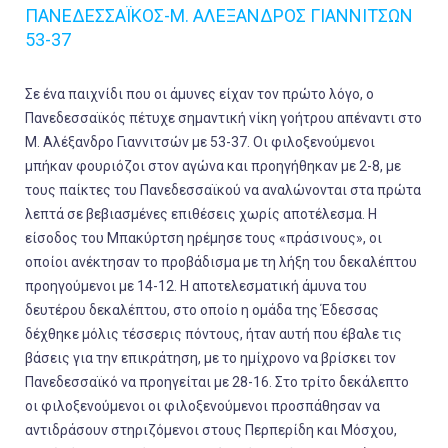
ΠΑΝΕΔΕΣΣΑΪΚΟΣ-Μ. ΑΛΕΞΑΝΔΡΟΣ ΓΙΑΝΝΙΤΣΩΝ
53-37
Σε ένα παιχνίδι που οι άμυνες είχαν τον πρώτο λόγο, ο
Πανεδεσσαϊκός πέτυχε σημαντική νίκη γοήτρου απέναντι στο
Μ. Αλέξανδρο Γιαννιτσών με 53-37. Οι φιλοξενούμενοι
μπήκαν φουριόζοι στον αγώνα και προηγήθηκαν με 2-8, με
τους παίκτες του Πανεδεσσαϊκού να αναλώνονται στα πρώτα
λεπτά σε βεβιασμένες επιθέσεις χωρίς αποτέλεσμα. Η
είσοδος του Μπακύρτση ηρέμησε τους «πράσινους», οι
οποίοι ανέκτησαν το προβάδισμα με τη λήξη του δεκαλέπτου
προηγούμενοι με 14-12. Η αποτελεσματική άμυνα του
δευτέρου δεκαλέπτου, στο οποίο η ομάδα της Έδεσσας
δέχθηκε μόλις τέσσερις πόντους, ήταν αυτή που έβαλε τις
βάσεις για την επικράτηση, με το ημίχρονο να βρίσκει τον
Πανεδεσσαϊκό να προηγείται με 28-16. Στο τρίτο δεκάλεπτο
οι φιλοξενούμενοι οι φιλοξενούμενοι προσπάθησαν να
αντιδράσουν στηριζόμενοι στους Περπερίδη και Μόσχου,