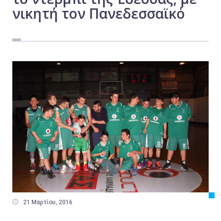
νικητή τον Πανεδεσσαϊκό
Εργασία
Ελλάδα
Κόσμος
Τοπικά
Αγροτικά
Οικονομία
Πολιτική
Αθλητικά
Αστυνομικό Δελτίο

21 Μαρτίου, 2016