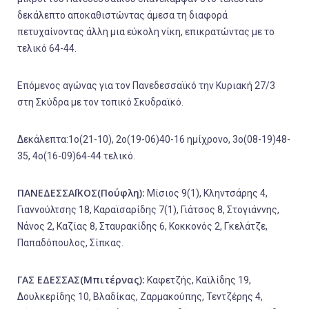
δεκάλεπτο αποκαθιστώντας άμεσα τη διαφορά
πετυχαίνοντας άλλη μια εύκολη νίκη, επικρατώντας με το
τελικό 64-44.
Επόμενος αγώνας για τον Πανεδεσσαϊκό την Κυριακή 27/3
στη Σκύδρα με τον τοπικό Σκυδραϊκό.
Δεκάλεπτα:1
ο
(21-10), 2
ο
(19-06)40-16 ημίχρονο, 3
ο
(08-19)48-
35, 4
ο
(16-09)64-44 τελικό.
ΠΑΝΕΔΕΣΣΑΪΚΟΣ(Πούφλη):
Μίσιος 9(1), Κληντσάρης 4,
Γιαννούλτσης 18, Καραϊσαρίδης 7(1), Γιάτσος 8, Στογιάννης,
Νάνος 2, Καζίας 8, Σταυρακίδης 6, Κοκκονός 2, Γκελάτζε,
Παπαδόπουλος, Σίπκας.
ΓΑΣ ΕΔΕΣΣΑΣ(Μπιτέρνας):
Καφετζής, Καϊλίδης 19,
Δουλκερίδης 10, Βλαδίκας, Ζαρμακούπης, Τεντζέρης 4,