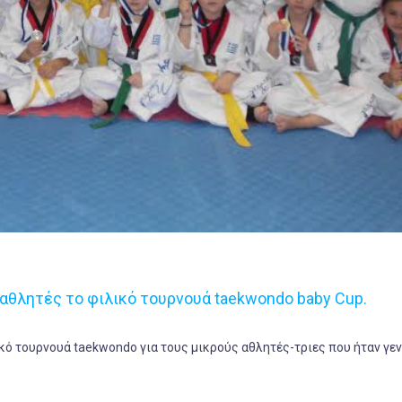
 αθλητές το φιλικό τουρνουά taekwondo baby Cup.
ό τουρνουά taekwondo για τους μικρούς αθλητές-τριες που ήταν γε