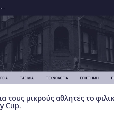
ωνία
ΥΓΕΊΑ
ΤΑΞΊΔΙΑ
ΤΕΧΝΟΛΟΓΊΑ
ΕΠΙΣΤΉΜΗ
Π
ια τους μικρούς αθλητές το φιλι
y Cup.