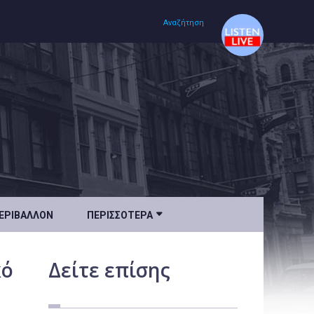
Αναζήτηση
Αρχική
Πολιτισμός
Lifestyle
Υγεία

ΕΡΙΒΆΛΛΟΝ
ΠΕΡΙΣΣΌΤΕΡΑ
Ταξίδια
Τεχνολογία
κό
Δείτε
επίσης
Επιστήμη
Περιβάλλον