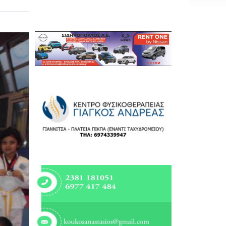
Εργασία
Ελλάδα
Κόσμος
Τοπικά
Αγροτικά
Οικονομία
Πολιτική
Αθλητικά
Αστυνομικό Δελτίο