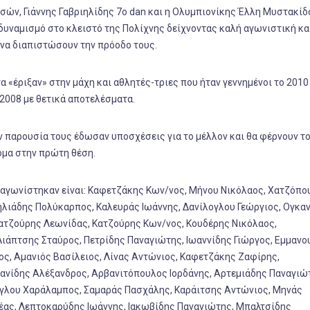
τσών, Γιάννης Γαβριηλίδης 7ο dan και η Ολυμπιονίκης Έλλη Μυστακίδ
ι δυναμισμό στο κλειστό της Πολίχνης δείχνοντας καλή αγωνιστική κ
 να διαπιστώσουν την πρόοδο τους.
 «έριξαν» στην μάχη και αθλητές-τριες που ήταν γεννημένοι το 2010
 2008 με θετικά αποτελέσματα.
ν παρουσία τους έδωσαν υποσχέσεις για το μέλλον και θα φέρνουν τ
όμα στην πρώτη θέση.
υ αγωνίστηκαν είναι: Καφετζάκης Κων/νος, Μήνου Νικόλαος, Χατζόπο
ηλιάδης Πολύκαρπος, Καλευράς Ιωάννης, Δανίλογλου Γεώργιος, Ογκαν
ατζούρης Λεωνίδας, Κατζούρης Κων/νος, Κουδέρης Νικόλαος,
ιάπτσης Σταύρος, Πετρίδης Παναγιώτης, Ιωαννίδης Γιώργος, Εμμανο
ος, Αμανιός Βασίλειος, Λίνας Αντώνιος, Καφετζάκης Ζαφίρης,
ανίδης Αλέξανδρος, Αρβανιτόπουλος Ιορδάνης, Αρτεμιάδης Παναγιώ
όγλου Χαράλαμπος, Σαμαράς Πασχάλης, Καράιτσης Αντώνιος, Μηνάς
έας, Λεπτοκαρύδης Ιωάννης, Ιακωβίδης Παναγιώτης, Μπαλτσίδης