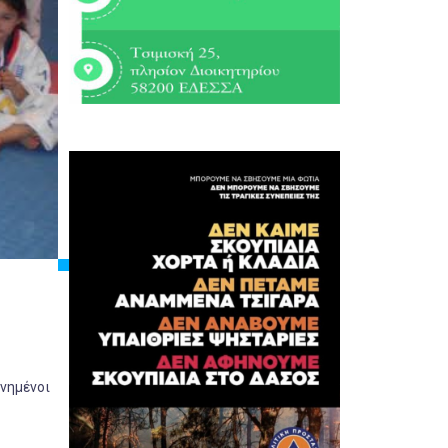
ννημένοι