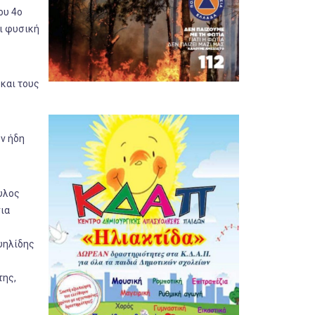
ου 4ο
αι φυσική
 και τους
ον ήδη
υλος
ια
υηλίδης
της,