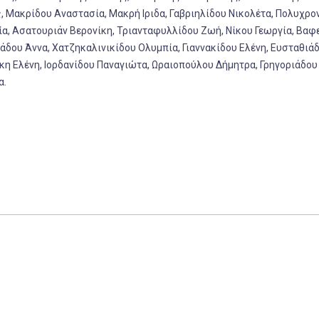
ακρίδου Αναστασία, Μακρή Ιριδα, Γαβριηλίδου Νικολέτα, Πολυχρο
α, Ασατουριάν Βερονίκη, Τριανταφυλλίδου Ζωή, Νίκου Γεωργία, Βαφ
δου Άννα, Χατζηκαλινικίδου Ολυμπία, Γιαννακίδου Ελένη, Ευσταθιά
η Ελένη, Ιορδανίδου Παναγιώτα, Ωραιοπούλου Δήμητρα, Γρηγοριάδου
α.