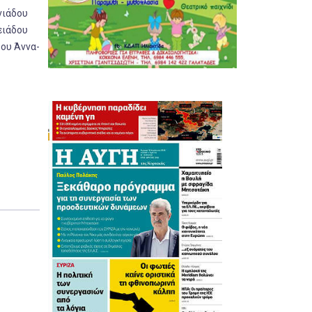
νιάδου
ειάδου
δου Άννα-