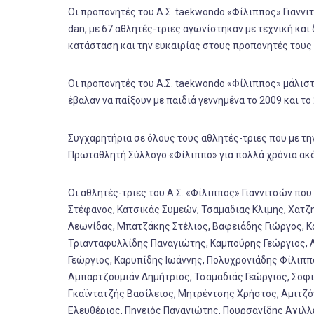
Οι προπονητές του Α.Σ. taekwondo «Φίλιππος» Γιαννι
dan, με 67 αθλητές-τριες αγωνίστηκαν με τεχνική κα
κατάσταση και την ευκαιρίας στους προπονητές τους
Οι προπονητές του Α.Σ. taekwondo «Φίλιππος» μάλιστα
έβαλαν να παίξουν με παιδιά γεννημένα το 2009 και το
Συγχαρητήρια σε όλους τους αθλητές-τριες που με τη
Πρωταθλητή Σύλλογο «Φίλιππο» για πολλά χρόνια ακ
Οι αθλητές-τριες του Α.Σ. «Φίλιππος» Γιαννιτσών πο
Στέφανος, Κατσικάς Συμεών, Τσαμαδιας Κλιμης, Χατζ
Λεωνίδας, Μπατζάκης Στέλιος, Βαφειάδης Γιώργος, Κ
Τριανταφυλλίδης Παναγιώτης, Καμπούρης Γεώργιος, Λ
Γεώργιος, Καρυπίδης Ιωάννης, Πολυχρονιάδης Φίλιππ
Αμπαρτζουμιάν Δημήτριος, Τσαμαδιάς Γεώργιος, Σοφι
Γκαϊντατζής Βασίλειος, Μητρέντσης Χρήστος, Αμιτζ
Ελευθέριος, Πηνειός Παναγιώτης, Πουρσανίδης Αχιλλ