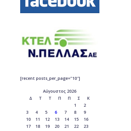
[recent posts_per_page=”10″]
Αύγουστος 2026
Δ
Τ
Τ
Π
Π
Σ
Κ
1
2
3
4
5
6
7
8
9
10
11
12
13
14
15
16
17
18
19
20
21
22
23