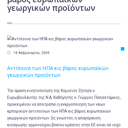
γεωργικών προϊόντων
Εργασία
Ελλάδα
Κόσμος
Τοπικά
Αγροτικά

18 Φεβρουαρίου, 2009
Οικονομία
Πολιτική
Αντίποινα των ΗΠΑ εις βάρος ευρωπαϊκών
γεωργικών προϊόντων
Αθλητικά
Αστυνομικό Δελτίο
Την άμεση κινητοποίηση της Κομισιόν ζήτησε ο
Ευρωβουλευτής της Ν.Δ. Καθηγητής κ.
Γιώργος Παπαστάμκος
,
προκειμένου
να αποτραπεί η ενεργοποίηση των νέων
εμπορικών αντιποίνων των ΗΠΑ εις βάρος ευρωπαϊκών
γεωργικών προϊόντων
. Ως γνωστόν, η απαγόρευση
εισαγωγής ορμονούχου βοείου κρέατος στην ΕΕ είναι σε ισχύ