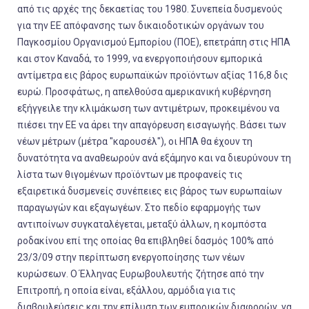
από τις αρχές της δεκαετίας του 1980. Συνεπεία δυσμενούς
για την ΕΕ απόφανσης των δικαιοδοτικών οργάνων του
Παγκοσμίου Οργανισμού Εμπορίου (ΠΟΕ), επετράπη στις ΗΠΑ
και στον Καναδά, το 1999, να ενεργοποιήσουν εμπορικά
αντίμετρα εις βάρος ευρωπαϊκών προϊόντων αξίας 116,8 δις
ευρώ. Προσφάτως, η απελθούσα αμερικανική κυβέρνηση
εξήγγειλε την κλιμάκωση των αντιμέτρων, προκειμένου να
πιέσει την ΕΕ να άρει την απαγόρευση εισαγωγής. Βάσει των
νέων μέτρων (μέτρα "καρουσέλ"), οι ΗΠΑ θα έχουν τη
δυνατότητα να αναθεωρούν ανά εξάμηνο και να διευρύνουν τη
λίστα των θιγομένων προϊόντων με προφανείς τις
εξαιρετικά δυσμενείς συνέπειες εις βάρος των ευρωπαίων
παραγωγών και εξαγωγέων. Στο πεδίο εφαρμογής των
αντιποίνων συγκαταλέγεται, μεταξύ άλλων, η κομπόστα
ροδακίνου επί της οποίας θα επιβληθεί δασμός 100% από
23/3/09 στην περίπτωση ενεργοποίησης των νέων
κυρώσεων. Ο Έλληνας Ευρωβουλευτής ζήτησε από την
Επιτροπή, η οποία είναι, εξάλλου, αρμόδια για τις
διαβουλεύσεις και την επίλυση των εμπορικών διαφορών, να