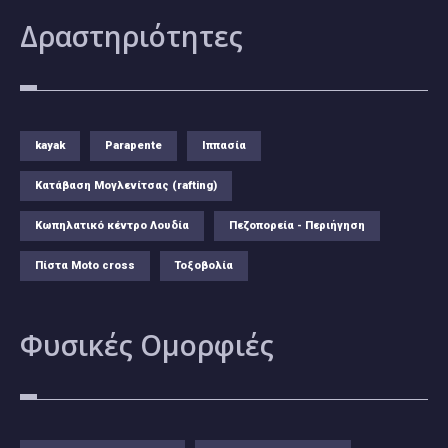
Δραστηριότητες
kayak
Parapente
Ιππασία
Κατάβαση Μογλενίτσας (rafting)
Κωπηλατικό κέντρο Λουδία
Πεζοπορεία - Περιήγηση
Πίστα Moto cross
Τοξοβολία
Φυσικές
Ομορφιές