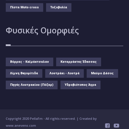
Πίστα Moto cross
Τοξοβολία
Φυσικές
Ομορφιές
Βόρρας - Καϊμάκτσαλαν
Καταρράκτες Έδεσσας
Λίμνη Βεγορίτιδα
Λουτράκι - Λουτρά
Μαύρο Δάσος
Πηγές Λουτρακίου (Πόζαρ)
Υδροβιότοπος Άγρα
Copyright 2020 PellaFm
- All rights reserved. | Created by
www.aneveno.com

