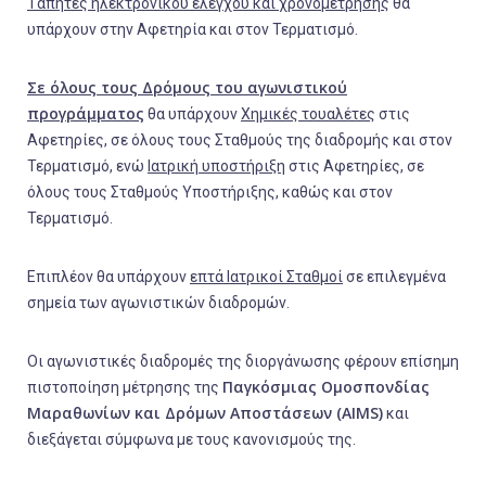
Τάπητες ηλεκτρονικού ελέγχου και χρονομέτρησης
θα
υπάρχουν στην Αφετηρία και στον Τερματισμό.
Σε όλους τους Δρόμους του αγωνιστικού
προγράμματος
θα υπάρχουν
Χημικές τουαλέτες
στις
Αφετηρίες, σε όλους τους Σταθμούς της διαδρομής και στον
Τερματισμό, ενώ
Ιατρική υποστήριξη
στις Αφετηρίες, σε
όλους τους Σταθμούς Υποστήριξης, καθώς και στον
Τερματισμό.
Επιπλέον θα υπάρχουν
επτά Ιατρικοί Σταθμοί
σε επιλεγμένα
σημεία των αγωνιστικών διαδρομών.
Οι αγωνιστικές διαδρομές της διοργάνωσης φέρουν επίσημη
Παγκόσμιας Ομοσπονδίας
πιστοποίηση μέτρησης της
Μαραθωνίων και Δρόμων Αποστάσεων (
AIMS
)
και
διεξάγεται σύμφωνα με τους κανονισμούς της.