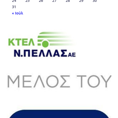
24
25
26
27
28
29
30
31
« Ιούλ