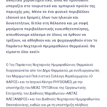
αθλητικά χαρακτηριστικά, αλλά θα προσδώσει
υπεραξία στο τουριστικό και εμπορικό προϊόν της
περιοχής μας. Μέσα σε ένα φυσικό περιβάλλον
ιδανικό για δρομείς όλων των ηλικιών και
δυνατοτήτων, δίπλα στη θάλασσα και με σαφή
μηνύματα περιβαλλοντικής ευαισθητοποίησης,
απευθύνουμε κάλεσμα σε όλους να έρθουν να
τρέξουν, να αθληθούν και να ψυχαγωγηθούν στον 1ο
Παράκτιο Νυχτερινό Ημιμαραθώνιο Θερμαϊκού. Θα
είμαστε όλοι εκεί!»
Ο 1ος Παράκτιος Νυχτερινός Ημιμαραθώνιος Θερμαϊκού
διοργανώνεται από τoν Δήμο Θερμαϊκού, με συνδιοργανωτές
τον Μορφωτικό Πολιτιστικό Σύλλογο Αγγελοχωρίου «Ο
ΦΑΡΟΣ» και το Ιατρικό Κέντρο PHYSIOMED, με την
υποστήριξη του ΜΕΑΣ ΤΡΙΤΩΝ και της Οργανωτικής
Επιτροπής του Διεθνούς Μαραθωνίου «ΜΕΓΑΣ
ΑΛΕΞΑΝΔΡΟΣ» και του Διεθνούς Νυχτερινού Ημιμαραθωνίου
Θεσσαλονίκης, καθώς και με τη υποστήριξη πλήθους