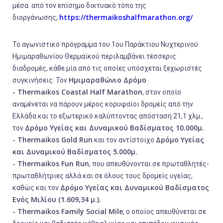
μέσα από τον επίσημο δικτυακό τόπο της
https
://
thermaikoshalfmarathon
.
org
/
διοργάνωσης,
Το αγωνιστικό πρόγραμμα του 1ου Παράκτιου Νυχτερινού
Ημιμαραθωνίου Θερμαϊκού περιλαμβάνει τέσσερις
διαδρομές, κάθε μία από τις οποίες υπόσχεται ξεχωριστές
Ημιμαραθώνιο Δρόμο
συγκινήσεις: Τον
-
Thermaikos
Coastal
Half
Marathon
, στον οποίο
αναμένεται να πάρουν μέρος κορυφαίοι δρομείς από την
Ελλάδα και το εξωτερικό καλύπτοντας απόσταση 21,1 χλμ.,
Δρόμο Υγείας και Δυναμικού Βαδίσματος 10.000μ.
τον
-
Thermaikos
Gold
Run
Δρόμο Υγείας
και τον αντίστοιχο
και Δυναμικού Βαδίσματος 5.000μ.
-
Thermaikos
Fun
Run
, που απευθύνονται σε πρωταθλητές-
πρωταθλήτριες αλλά και σε όλους τους δρομείς υγείας,
Δρόμο Υγείας και Δυναμικού Βαδίσματος
καθώς και τον
Ενός Μιλίου (1.609,34 μ.).
-
Thermaikos
Family
Social
Mile
, ο οποίος απευθύνεται σε