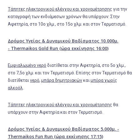
Τάπητες ηλεκτρονικού ελέγχου και χρονομέτρησης
για την
καταγραφή των ενδιάμεσων χρόνων θα υπάρχουν: Στην
Αφετηρία, στο 10ο χλμ., στο 15ο χλμ. και στον Tερματισμό.
Δρόμος Υγείας & Δυναμικού Βαδίσματος 10.000μ.
-
Thermaikos
Gold
Run
(ώρα εκκίνησης 16:00)
Εμφιαλωμένο νερό
διατίθεται στην Αφετηρία, στο 5ο χλμ.,
στο 7,5ο χλμ. και τον Τερματισμό. Επίσης στον Τερματισμό θα
διατίθεται
νερό
,
μπάρα δημητριακών
και
μπύρα χωρίς
αλκοόλ
.
Τάπητες ηλεκτρονικού ελέγχου και χρονομέτρησης
θα
υπάρχουν στην Αφετηρία και στον Τερματισμό.
Δρόμος Υγείας & Δυναμικού Βαδίσματος 5.000μ.
-
Thermaikos
Fun
Run
(ώρα εκκίνησης 17:15)