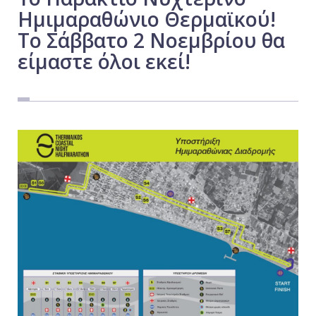
Ημιμαραθώνιο Θερμαϊκού!
Εργασία
Το Σάββατο 2 Νοεμβρίου θα
Ελλάδα
είμαστε όλοι εκεί!
Κόσμος
Τοπικά
Αγροτικά
Οικονομία
Πολιτική
Αθλητικά
Αστυνομικό Δελτίο