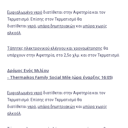
Εμφιαλωμένο νερό
διατίθεται στην Αφετηρία και τον
Τερματισμό. Επίσης στον Τερματισμό θα
διατίθεται
νερό
,
μπάρα δημητριακών
και
μπύρα χωρίς
αλκοόλ
.
Τάπητες ηλεκτρονικού ελέγχου και χρονομέτρησης
θα
υπάρχουν στην Αφετηρία, στο 2,5ο χλμ. και στον Τερματισμό.
Δρόμος Ενός Μιλίου
-
Thermaikos
Family
Social
Mile
(ώρα έναρξης 16:05)
Εμφιαλωμένο νερό
διατίθεται στην Αφετηρία και τον
Τερματισμό. Επίσης στον Τερματισμό θα
διατίθεται
νερό
,
μπάρα δημητριακών
και
μπύρα χωρίς
αλκοόλ
.