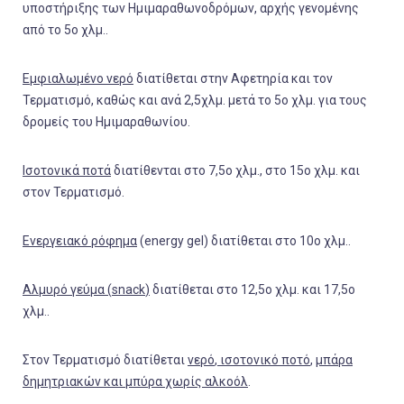
υποστήριξης των Ημιμαραθωνοδρόμων, αρχής γενομένης
από το 5ο χλμ..
Εμφιαλωμένο νερό
διατίθεται στην Αφετηρία και τον
Τερματισμό, καθώς και ανά 2,5χλμ. μετά το 5ο χλμ. για τους
δρομείς του Ημιμαραθωνίου.
Ισοτονικά ποτά
διατίθενται στο 7,5ο χλμ., στο 15ο χλμ. και
στον Τερματισμό.
Ενεργειακό ρόφημα
(energy gel) διατίθεται στο 10ο χλμ..
Αλμυρό γεύμα (
snack
)
διατίθεται στο 12,5ο χλμ. και 17,5ο
χλμ..
Στον Τερματισμό διατίθεται
νερό
,
ισοτονικό ποτό
,
μπάρα
δημητριακών και μπύρα χωρίς αλκοόλ
.