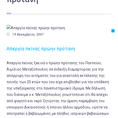
Εργασία
Ελλάδα
Κόσμος
Τοπικά

19 Δεκεμβρίου, 2007
Αγροτικά
Απεργία πείνας πρώην πρύτανη
Οικονομία
Πολιτική
Απεργία πείνας ξεκινά ο πρώην πρύτανης του Παντείου,
Αθλητικά
Αιμίλιος Μεταξόπουλος σε ένδειξη διαμαρτυρίας για την
απόρριψη του αιτήματός του για αναστολή εκτέλεσης της
Αστυνομικό Δελτίο
ποινής των 25 ετών που του είχε επιβληθεί για την υπόθεση
της υπεξαίρεσης στο πανεπιστημιακό ίδρυμα. Με δήλωση
που διένειμε ο κ. Μεταξόπουλος γνωστοποιεί ότι θα απέχει
από φαγητό και νερό ζητώντας την άμεση παρέμβαση του
υπουργού Δικαιοσύνης ή όποιου άλλου αρμόδιου, «ώστε να
αποτραπεί ο βεβαιωμένος με πλήθος ιατρικών βεβαιώσεων