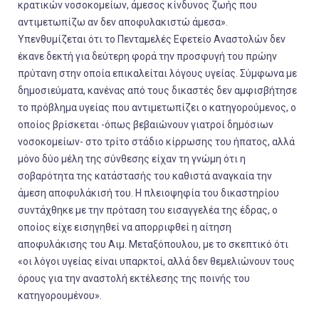
κρατικών νοσοκομείων, άμεσος κίνδυνος ζωής που
αντιμετωπίζω αν δεν αποφυλακιστώ άμεσα».
Υπενθυμίζεται ότι το Πενταμελές Εφετείο Αναστολών δεν
έκανε δεκτή για δεύτερη φορά την προσφυγή του πρώην
πρύτανη στην οποία επικαλείται λόγους υγείας. Σύμφωνα με
δημοσιεύματα, κανένας από τους δικαστές δεν αμφισβήτησε
το πρόβλημα υγείας που αντιμετωπίζει ο κατηγορούμενος, ο
οποίος βρίσκεται -όπως βεβαιώνουν γιατροί δημόσιων
νοσοκομείων- στο τρίτο στάδιο κίρρωσης του ήπατος, αλλά
μόνο δύο μέλη της σύνθεσης είχαν τη γνώμη ότι η
σοβαρότητα της κατάστασής του καθιστά αναγκαία την
άμεση αποφυλάκισή του. Η πλειοψηφία του δικαστηρίου
συντάχθηκε με την πρόταση του εισαγγελέα της έδρας, ο
οποίος είχε εισηγηθεί να απορριφθεί η αίτηση
αποφυλάκισης του Αιμ. Μεταξόπουλου, με το σκεπτικό ότι
«οι λόγοι υγείας είναι υπαρκτοί, αλλά δεν θεμελιώνουν τους
όρους για την αναστολή εκτέλεσης της ποινής του
κατηγορουμένου».