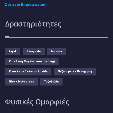
Στοιχεία Επικοινωνίας
Δραστηριότητες
kayak
Parapente
Ιππασία
Κατάβαση Μογλενίτσας (rafting)
Κωπηλατικό κέντρο Λουδία
Πεζοπορεία - Περιήγηση
Πίστα Moto cross
Τοξοβολία
Φυσικές
Ομορφιές