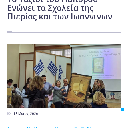
Ενώνει τα Σχολεία της
Εργασία
Πιερίας και των Ιωαννίνων
Ελλάδα
Κόσμος
Τοπικά
Αγροτικά
Οικονομία
Πολιτική
Αθλητικά
Αστυνομικό Δελτίο

18 Μαΐου, 2026