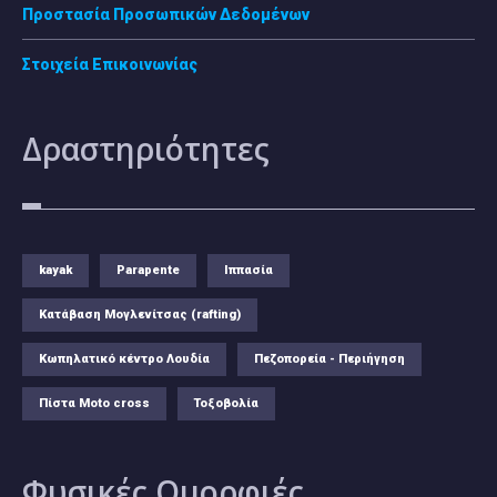
Προστασία Προσωπικών Δεδομένων
Στοιχεία Επικοινωνίας
Δραστηριότητες
kayak
Parapente
Ιππασία
Κατάβαση Μογλενίτσας (rafting)
Κωπηλατικό κέντρο Λουδία
Πεζοπορεία - Περιήγηση
Πίστα Moto cross
Τοξοβολία
Φυσικές
Ομορφιές