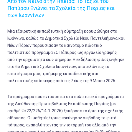
Από τον Νείλο στην Ήπειρο: Το Ταξίδι του
Παπύρου Ενώνει τα Σχολεία της Πιερίας και
των Ιωαννίνων
Μια εξαιρετική εκπαιδευτική σύμπραξη κορυφώθηκε στα
Ιωάννινα, καθώς τα Δημοτικά Σχολεία Νέου Παντελεήμονα και
Νέων Πόρων παρουσίασαν το καινοτόμο πιλοτικό
πολιτιστικό πρόγραμμα «Ο Πάπυρος ως εργαλείο γραφής
από την αρχαιότητα έως σήμερα». Η εκδήλωση φιλοξενήθηκε
στο 6ο Δημοτικό Σχολείο Ιωαννίνων, αποτελώντας το
επιστέγασμα μιας τριήμερης εκπαιδευτικής και
πολιτιστικής επίσκεψης από τις 7 έως τις 9 Μαΐου 2026.
Το πρόγραμμα που εντάσσεται στα πολιτιστικά προγράμματα
της Διεύθυνσης Πρωτοβάθμιας Εκπαίδευσης Πιερίας (με
αριθμό Φ/22/226/14-1-2026) ξεπέρασε τα όρια της σχολικής
αίθουσας. Οι μαθητές/τριες ερεύνησαν σε βάθος το φυτό
πάπυρος, ανακαλύπτοντας την ιστορική του αξία από την
εποχή της Ιερογλυφικής γραφής, της αρχαίας Βιβλιοθήκης