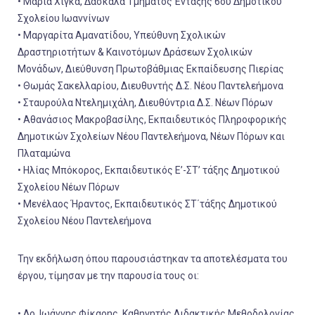
• Μαρία Χίγκα, Δασκάλα Τμήματος Ένταξης 6ου Δημοτικού
Σχολείου Ιωαννίνων
• Μαργαρίτα Αμανατίδου, Υπεύθυνη Σχολικών
Δραστηριοτήτων & Καινοτόμων Δράσεων Σχολικών
Μονάδων, Διεύθυνση Πρωτοβάθμιας Εκπαίδευσης Πιερίας
• Θωμάς Σακελλαρίου, Διευθυντής Δ.Σ. Νέου Παντελεήμονα
• Σταυρούλα Ντελημιχάλη, Διευθύντρια Δ.Σ. Νέων Πόρων
• Αθανάσιος Μακροβασίλης, Εκπαιδευτικός Πληροφορικής
Δημοτικών Σχολείων Νέου Παντελεήμονα, Νέων Πόρων και
Πλαταμώνα
• Ηλίας Μπόκορος, Εκπαιδευτικός Ε’-ΣΤ’ τάξης Δημοτικού
Σχολείου Νέων Πόρων
• Μενέλαος Ήραντος, Εκπαιδευτικός ΣΤ΄τάξης Δημοτικού
Σχολείου Νέου Παντελεήμονα
Την εκδήλωση όπου παρουσιάστηκαν τα αποτελέσματα του
έργου, τίμησαν με την παρουσία τους οι:
• Δρ. Ιωάννης Φίκαρης, Καθηγητής Διδακτικής Μεθοδολογίας