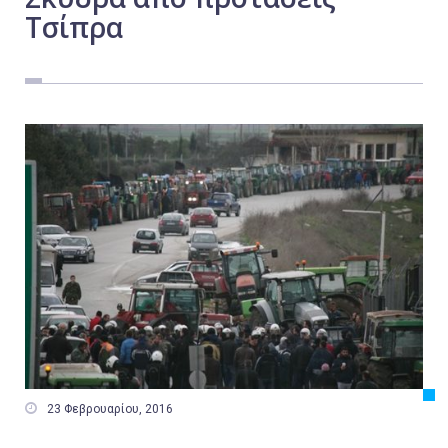
Τσίπρα
Εργασία
Ελλάδα
Κόσμος
Τοπικά
Αγροτικά
Οικονομία
Πολιτική
Αθλητικά
Αστυνομικό Δελτίο

23 Φεβρουαρίου, 2016