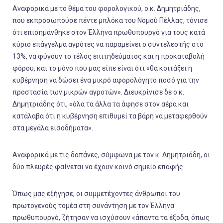
Αναφορικά με το θέμα του φορολογικού, ο κ. Δημητριάδης,
που εκπροσωπούσε πέντε μπλόκα του Νομού Πέλλας, τόνισε
ότι επισημάνθηκε στον Έλληνα πρωθυπουργό για τους κατά
κύριο επάγγελμα αγρότες να παραμείνει ο συντελεστής στο
13%, να φύγουν το τέλος επιτηδεύματος και η προκαταβολή
φόρου, και το μόνο που μας είπε είναι ότι «θα κοιτάξει η
κυβέρνηση να δώσει ένα μικρό αφορολόγητο ποσό για την
προστασία των μικρών αγροτών». Διευκρίνισε δε ο κ.
Δημητριάδης ότι, «όλα τα άλλα τα άφησε στον αέρα και
κατάλαβα ότι η κυβέρνηση επιθυμεί τα βάρη να μεταφερθούν
στα μεγάλα εισοδήματα».
Αναφορικά με τις δαπάνες, σύμφωνα με τον κ. Δημητριάδη, οι
δύο πλευρές φαίνεται να έχουν κοινό σημείο επαφής.
Όπως μας εξήγησε, οι συμμετέχοντες άνθρωποι του
πρωτογενούς τομέα στη συνάντηση με τον Έλληνα
πρωθυπουργό, ζήτησαν να ισχύσουν «άπαντα τα έξοδα, όπως