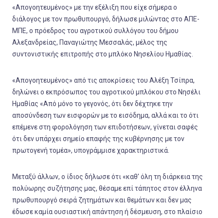
«Απογοητευμένος» με την εξέλιξη που είχε σήμερα ο
διάλογος με τον πρωθυπουργό, δήλωσε μιλώντας στο ΑΠΕ-
ΜΠΕ, ο πρόεδρος του αγροτικού συλλόγου του δήμου
Αλεξανδρείας, Παναγιώτης Μεσσαλάς, μέλος της
συντονιστικής επιτροπής στο μπλόκο Νησελίου Ημαθίας.
«Απογοητευμένος» από τις αποκρίσεις του Αλέξη Τσίπρα,
δηλώνει ο εκπρόσωπος του αγροτικού μπλόκου στο Νησέλι
Ημαθίας «Από μόνο το γεγονός, ότι δεν δέχτηκε την
αποσύνδεση των εισφορών με το εισόδημα, αλλά και το ότι
επέμενε στη φορολόγηση των επιδοτήσεων, γίνεται σαφές
ότι δεν υπάρχει σημείο επαφής της κυβέρνησης με τον
πρωτογενή τομέα», υπογράμμισε χαρακτηριστικά.
Μεταξύ άλλων, ο ίδιος δήλωσε ότι «καθ' όλη τη διάρκεια της
πολύωρης συζήτησης μας, θέσαμε επί τάπητος στον έλληνα
πρωθυπουργό σειρά ζητημάτων και θεμάτων και δεν μας
έδωσε καμία ουσιαστική απάντηση ή δέσμευση, στο πλαίσιο