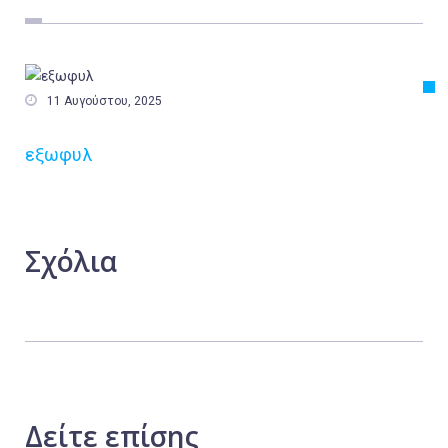
Εργασία
Ελλάδα
Κόσμος

11 Αυγούστου, 2025
Τοπικά
εξωφυλ
Αγροτικά
Οικονομία
Πολιτική
Σχόλια
Αθλητικά
Αστυνομικό Δελτίο
Δείτε
επίσης