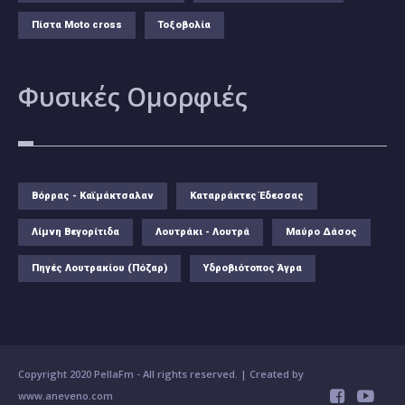
Πίστα Moto cross
Τοξοβολία
Φυσικές
Ομορφιές
Βόρρας - Καϊμάκτσαλαν
Καταρράκτες Έδεσσας
Λίμνη Βεγορίτιδα
Λουτράκι - Λουτρά
Μαύρο Δάσος
Πηγές Λουτρακίου (Πόζαρ)
Υδροβιότοπος Άγρα
Copyright 2020 PellaFm
- All rights reserved. | Created by
www.aneveno.com

