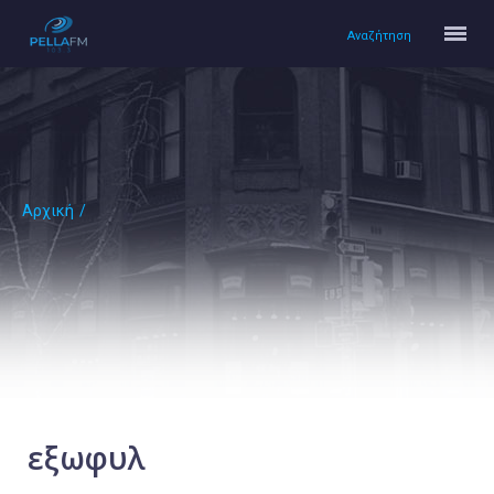
Αναζήτηση
Αρχική
/
Αρχική
Πολιτισμός
Lifestyle
Υγεία
Ταξίδια
Τεχνολογία
Επιστήμη
εξωφυλ
Περιβάλλον