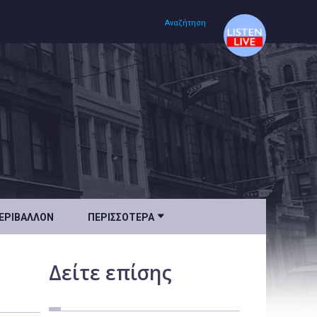
Αναζήτηση
Αρχική
Πολιτισμός
Lifestyle
Υγεία

ΕΡΙΒΆΛΛΟΝ
ΠΕΡΙΣΣΌΤΕΡΑ
Ταξίδια
Τεχνολογία
Δείτε
επίσης
Επιστήμη
Περιβάλλον