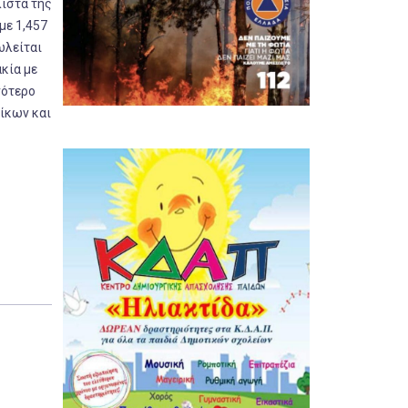
λίστα της
με 1,457
ωλείται
ακία με
νότερο
οίκων και