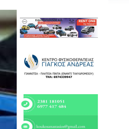
Εργασία
Ελλάδα
Κόσμος
Τοπικά
Αγροτικά
Οικονομία
Πολιτική
Αθλητικά
Αστυνομικό Δελτίο