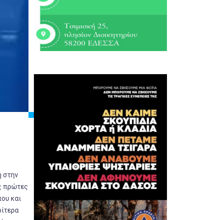
η στην
ις πρώτες
που και
ρίτερα