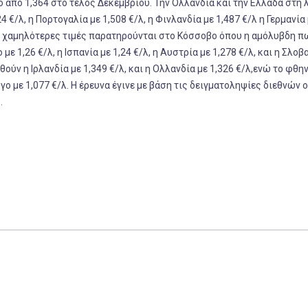
ο από 1,364 στο τέλος Δεκεμβρίου. Την Ολλανδία και την Ελλάδα στη 
€/λ, η Πορτογαλία με 1,508 €/λ, η Φινλανδία με 1,487 €/λ η Γερμανία 
λ. Οι χαμηλότερες τιμές παρατηρούνται στο Κόσσοβο όπου η αμόλυβδη π
με 1,26 €/λ, η Ισπανία με 1,24 €/λ, η Αυστρία με 1,278 €/λ, και η Σλοβ
θούν η Ιρλανδία με 1,349 €/λ, και η Ολλανδία με 1,326 €/λ,ενώ το φθη
ο με 1,077 €/λ. Η έρευνα έγινε με βάση τις δειγματοληψίες διεθνών 
.