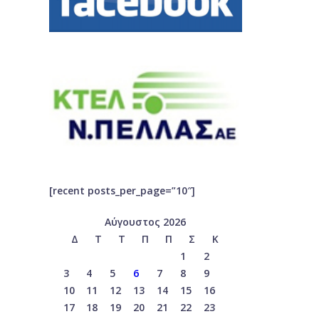
[recent posts_per_page=”10″]
Αύγουστος 2026
Δ
Τ
Τ
Π
Π
Σ
Κ
1
2
3
4
5
6
7
8
9
10
11
12
13
14
15
16
17
18
19
20
21
22
23