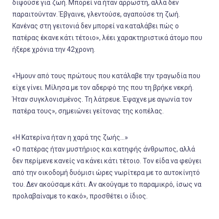
διψούσε για ζωή. Μπορεί να ήταν άρρωστη, αλλά δεν
παραιτούνταν. Έβγαινε, γλεντούσε, αγαπούσε τη ζωή.
Κανένας στη γειτονιά δεν μπορεί να καταλάβει πώς ο
πατέρας έκανε κάτι τέτοιο», λέει χαρακτηριστικά άτομο που
ήξερε χρόνια την 42χρονη.
«Ήμουν από τους πρώτους που κατάλαβε την τραγωδία που
είχε γίνει. Μίλησα με τον αδερφό της που τη βρήκε νεκρή.
Ήταν συγκλονισμένος. Τη λάτρευε. Έψαχνε με αγωνία τον
πατέρα τους», σημειώνει γείτονας της κοπέλας.
«Η Κατερίνα ήταν η χαρά της ζωής...»
«Ο πατέρας ήταν μυστήριος και κατηφής άνθρωπος, αλλά
δεν περίμενε κανείς να κάνει κάτι τέτοιο. Τον είδα να φεύγει
από την οικοδομή δυόμισι ώρες νωρίτερα με το αυτοκίνητό
του. Δεν ακούσαμε κάτι. Αν ακούγαμε το παραμικρό, ίσως να
προλαβαίναμε το κακό», προσθέτει ο ίδιος.