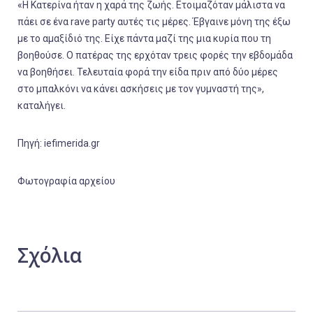
«Η Κατερίνα ήταν η χαρά της ζωής. Ετοιμαζόταν μάλιστα να
πάει σε ένα rave party αυτές τις μέρες. Έβγαινε μόνη της έξω
με το αμαξίδιό της. Είχε πάντα μαζί της μια κυρία που τη
βοηθούσε. Ο πατέρας της ερχόταν τρεις φορές την εβδομάδα
να βοηθήσει. Τελευταία φορά την είδα πριν από δύο μέρες
στο μπαλκόνι να κάνει ασκήσεις με τον γυμναστή της»,
καταλήγει.
Πηγή: iefimerida.gr
Φωτογραφία αρχείου
Σχόλια