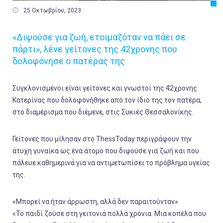

25 Οκτωβρίου, 2023
«Διψούσε για ζωή, ετοιμαζόταν να πάει σε
πάρτι», λένε γείτονες της 42χρονης που
δολοφόνησε ο πατέρας της
Συγκλονισμένοι είναι γείτονες και γνωστοί της 42χρονης
Κατερίνας που δολοφονήθηκε από τον ίδιο της τον πατέρα,
στο διαμέρισμα που διέμενε, στις Συκιές Θεσσαλονίκης.
Γείτονες που μίλησαν στο ThessToday περιγράφουν την
άτυχη γυναίκα ως ένα άτομο που διψούσε για ζωή και που
πάλευε καθημερινά για να αντιμετωπίσει το πρόβλημα υγείας
της.
«Μπορεί να ήταν άρρωστη, αλλά δεν παραιτούνταν»
«Το παιδί ζούσε στη γειτονιά πολλά χρόνια. Μια κοπέλα που