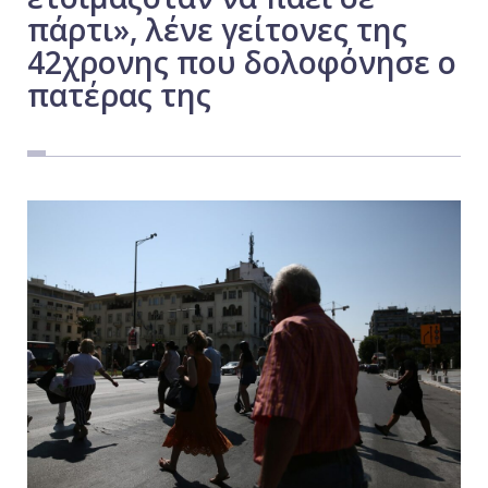
πάρτι», λένε γείτονες της
Εργασία
42χρονης που δολοφόνησε ο
Ελλάδα
πατέρας της
Κόσμος
Τοπικά
Αγροτικά
Οικονομία
Πολιτική
Αθλητικά
Αστυνομικό Δελτίο