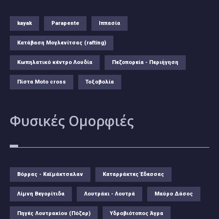
kayak
Parapente
Ιππασία
Κατάβαση Μογλενίτσας (rafting)
Κωπηλατικό κέντρο Λουδία
Πεζοπορεία - Περιήγηση
Πίστα Moto cross
Τοξοβολία
Φυσικές
Ομορφιές
Βόρρας - Καϊμάκτσαλαν
Καταρράκτες Έδεσσας
Λίμνη Βεγορίτιδα
Λουτράκι - Λουτρά
Μαύρο Δάσος
Πηγές Λουτρακίου (Πόζαρ)
Υδροβιότοπος Άγρα