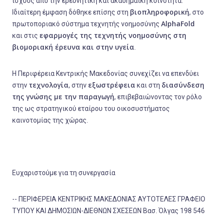
ισχύος από την ερευνητική και ακαδημαϊκή κοινότητα.
βιοπληροφορική
Ιδιαίτερη έμφαση δόθηκε επίσης στη
, στο
AlphaFold
πρωτοποριακό σύστημα τεχνητής νοημοσύνης
εφαρμογές της τεχνητής νοημοσύνης στη
και στις
βιομοριακή έρευνα και στην υγεία
.
Η Περιφέρεια Κεντρικής Μακεδονίας συνεχίζει να επενδύει
τεχνολογία
εξωστρέφεια
διασύνδεση
στην
, στην
και στη
της γνώσης με την παραγωγή
, επιβεβαιώνοντας τον ρόλο
της ως στρατηγικού εταίρου του οικοσυστήματος
καινοτομίας της χώρας.
Ευχαριστούμε για τη συνεργασία
-- ΠΕΡΙΦΕΡΕΙΑ ΚΕΝΤΡΙΚΗΣ ΜΑΚΕΔΟΝΙΑΣ ΑΥΤΟΤΕΛΕΣ ΓΡΑΦΕΙΟ
ΤΥΠΟΥ ΚΑΙ ΔΗΜΟΣΙΩΝ-ΔΙΕΘΝΩΝ ΣΧΕΣΕΩΝ Βασ. Όλγας 198 546