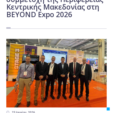
Κεντρικής Μακεδονίας στη
Εργασία
BEYOND Expo 2026
Ελλάδα
Κόσμος
Τοπικά
Αγροτικά
Οικονομία
Πολιτική
Αθλητικά
Αστυνομικό Δελτίο

23 Ιουνίου, 2026