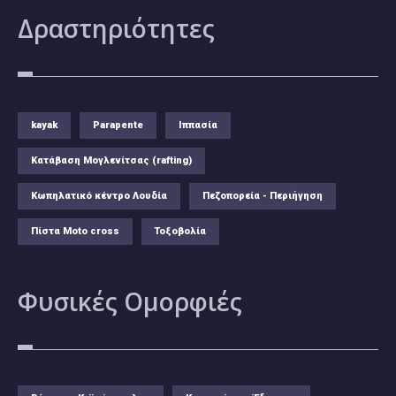
Δραστηριότητες
kayak
Parapente
Ιππασία
Κατάβαση Μογλενίτσας (rafting)
Κωπηλατικό κέντρο Λουδία
Πεζοπορεία - Περιήγηση
Πίστα Moto cross
Τοξοβολία
Φυσικές
Ομορφιές