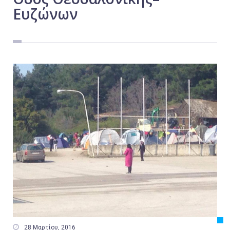
Ευζώνων
Εργασία
Ελλάδα
Κόσμος
Τοπικά
Αγροτικά
Οικονομία
Πολιτική
Αθλητικά
Αστυνομικό Δελτίο

28 Μαρτίου, 2016