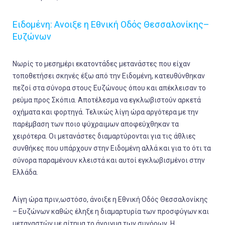
Ειδομένη: Aνοιξε η Eθνική Oδός Θεσσαλονίκης–
Ευζώνων
Νωρίς το μεσημέρι εκατοντάδες μετανάστες που είχαν
τοποθετήσει σκηνές έξω από την Ειδομένη, κατευθύνθηκαν
πεζοί στα σύνορα στους Ευζώνους όπου και απέκλεισαν το
ρεύμα προς Σκόπια. Αποτέλεσμα να εγκλωβιστούν αρκετά
οχήματα και φορτηγά. Τελικώς λίγη ώρα αργότερα με την
παρέμβαση των ποιο ψύχραιμων αποφεύχθηκαν τα
χειρότερα. Οι μετανάστες διαμαρτύρονται για τις άθλιες
συνθήκες που υπάρχουν στην Ειδομένη αλλά και για το ότι τα
σύνορα παραμένουν κλειστά και αυτοί εγκλωβισμένοι στην
Ελλάδα.
Λίγη ώρα πριν,ωστόσο, άνοιξε η Eθνική Oδός Θεσσαλονίκης
– Ευζώνων καθώς έληξε η διαμαρτυρία των προσφύγων και
μεταναστών με αίτημα το άνοιγμα των συνόρων. Η