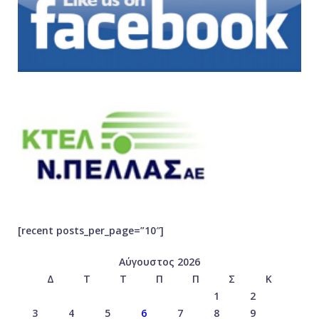
[recent posts_per_page=”10″]
Αύγουστος 2026
Δ
Τ
Τ
Π
Π
Σ
Κ
1
2
3
4
5
6
7
8
9