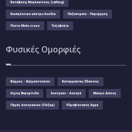
Κατάβαση Μογλενίτσας (rafting)
Κωπηλατικό κέντρο Λουδία
Πεζοπορεία - Περιήγηση
Πίστα Moto cross
Τοξοβολία
Φυσικές
Ομορφιές
Βόρρας - Καϊμάκτσαλαν
Καταρράκτες Έδεσσας
Λίμνη Βεγορίτιδα
Λουτράκι - Λουτρά
Μαύρο Δάσος
Πηγές Λουτρακίου (Πόζαρ)
Υδροβιότοπος Άγρα