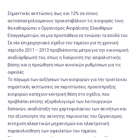
Σημαντικές εκπτώσεις έως και 12% σε όσους
αυτοαπασχολούμενους προκαταβάλουν τις εισφορές τους
θα καθιερώσει ο Οργανισμός Ασφάλισης Ελευθέρων
Επαγγελματιών, σε μια προσπάθεια να τονώσει τα έσοδά του.
Σε νέο επιχειρησιακό σχέδιο του ταμείου για τη χρονική
περίοδο 2011 – 2013 προβλέπονται μέτρα για την οικονομική
αναδιάρθρωσή του, όπως η διεύρυνση της ασφαλιστικής
βάσης και η προώθηση νέων ευνοϊκών ρυθμίσεων για τις
οφειλές.
Το πάγωμα των αυξήσεων των εισφορών για την τριετία και
σημαντικές εκπτώσεις σε περιπτώσεις προείσπραξης
εισφορών κατέχουν κεντρική θέση στο σχέδιο, που
προβλέπει επίσης εξορθολογισμό των λειτουργικών
δαπανών, αναδιάταξη του χαρτοφυλακίου των ακινήτων και
την αξιοποίηση της ακίνητης περιουσίας του Οργανισμού,
ενίσχυση ελεγκτικών μηχανισμών και ηλεκτρονική
παρακολούθηση των οφειλετών του ταμείου.