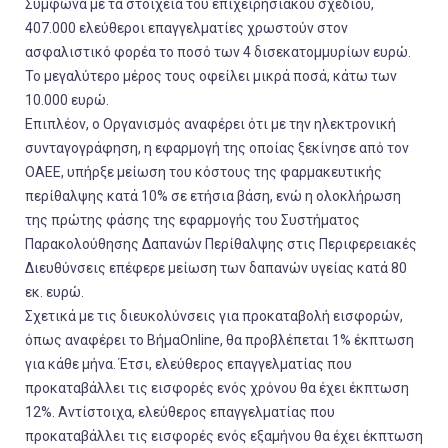
Σύμφωνα με τα στοιχεία του επιχειρησιακού σχεδίου,
407.000 ελεύθεροι επαγγελματίες χρωστούν στον
ασφαλιστικό φορέα το ποσό των 4 δισεκατομμυρίων ευρώ.
Το μεγαλύτερο μέρος τους οφείλει μικρά ποσά, κάτω των
10.000 ευρώ.
Επιπλέον, ο Οργανισμός αναφέρει ότι με την ηλεκτρονική
συνταγογράφηση, η εφαρμογή της οποίας ξεκίνησε από τον
ΟΑΕΕ, υπήρξε μείωση του κόστους της φαρμακευτικής
περίθαλψης κατά 10% σε ετήσια βάση, ενώ η ολοκλήρωση
της πρώτης φάσης της εφαρμογής του Συστήματος
Παρακολούθησης Δαπανών Περίθαλψης στις Περιφερειακές
Διευθύνσεις επέφερε μείωση των δαπανών υγείας κατά 80
εκ. ευρώ.
Σχετικά με τις διευκολύνσεις για προκαταβολή εισφορών,
όπως αναφέρει το BήμαOnline, θα προβλέπεται 1% έκπτωση
για κάθε μήνα. Έτσι, ελεύθερος επαγγελματίας που
προκαταβάλλει τις εισφορές ενός χρόνου θα έχει έκπτωση
12%. Αντίστοιχα, ελεύθερος επαγγελματίας που
προκαταβάλλει τις εισφορές ενός εξαμήνου θα έχει έκπτωση