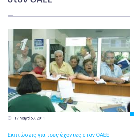
Εργασία
Ελλάδα
Κόσμος
Τοπικά
Αγροτικά
Οικονομία
Πολιτική
Αθλητικά
Αστυνομικό Δελτίο

17 Μαρτίου, 2011
Εκπτώσεις για τους έχοντες στον ΟΑΕΕ