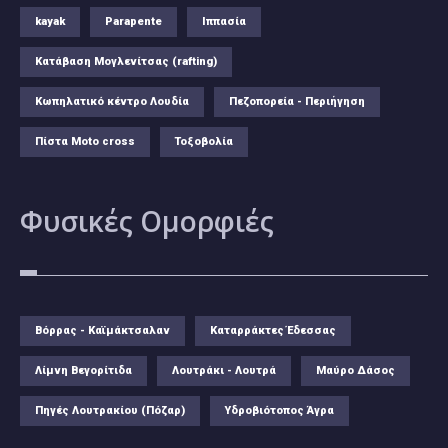
kayak
Parapente
Ιππασία
Κατάβαση Μογλενίτσας (rafting)
Κωπηλατικό κέντρο Λουδία
Πεζοπορεία - Περιήγηση
Πίστα Moto cross
Τοξοβολία
Φυσικές
Ομορφιές
Βόρρας - Καϊμάκτσαλαν
Καταρράκτες Έδεσσας
Λίμνη Βεγορίτιδα
Λουτράκι - Λουτρά
Μαύρο Δάσος
Πηγές Λουτρακίου (Πόζαρ)
Υδροβιότοπος Άγρα