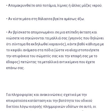
• Απομακρυνθείτε από ποτάμια, λίμνες ή άλλες μάζες νερού.
• Αν είστε μέσα στη θάλασσα βγείτε αμέσως έξω.
• Αν βρίσκεστε απομονωμένοι σε μια επίπεδη έκταση και
νιώσετε να σηκώνονται τα μαλλιά σας (γεγονός που δηλώνει
ότι σύντομα θα εκδηλωθεί κεραυνός), κάντε βαθύ κάθισμα με
το κεφάλι ανάμεσα στα πόδια (ώστε να ελαχιστοποιήσετε
την επιφάνεια του σώματός σας και την επαφή σας με το
έδαφος) πετώντας τα μεταλλικά αντικείμενα που έχετε
επάνω σας.
Για πληροφορίες και ανακοινώσεις
σχετικά με την
επικρατούσα κατάσταση και την βατότητα του οδικού
δικτύου
λόγω εισροής πλημμυρικών υδάτων σε αυτό, οι