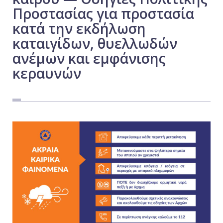
Προστασίας για προστασία
Εργασία
κατά την εκδήλωση
Ελλάδα
καταιγίδων, θυελλωδών
Κόσμος
ανέμων και εμφάνισης
Τοπικά
κεραυνών
Αγροτικά
Οικονομία
Πολιτική
Αθλητικά
Αστυνομικό Δελτίο