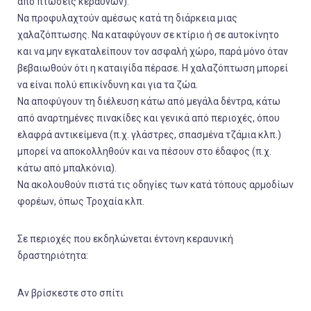
από πτώσεις κεραυνών).
Να προφυλαχτούν αμέσως κατά τη διάρκεια μιας
χαλαζόπτωσης. Να καταφύγουν σε κτίριο ή σε αυτοκίνητο
και να μην εγκαταλείπουν τον ασφαλή χώρο, παρά μόνο όταν
βεβαιωθούν ότι η καταιγίδα πέρασε. Η χαλαζόπτωση μπορεί
να είναι πολύ επικίνδυνη και για τα ζώα.
Να αποφύγουν τη διέλευση κάτω από μεγάλα δέντρα, κάτω
από αναρτημένες πινακίδες και γενικά από περιοχές, όπου
ελαφρά αντικείμενα (π.χ. γλάστρες, σπασμένα τζάμια κλπ.)
μπορεί να αποκολληθούν και να πέσουν στο έδαφος (π.χ.
κάτω από μπαλκόνια).
Να ακολουθούν πιστά τις οδηγίες των κατά τόπους αρμοδίων
φορέων, όπως Τροχαία κλπ.
Σε περιοχές που εκδηλώνεται
έντονη κεραυνική
δραστηριότητα:
Αν βρίσκεστε στο σπίτι