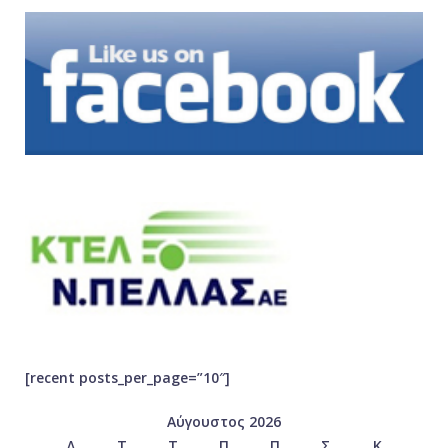
[recent posts_per_page=”10″]
Αύγουστος 2026
Δ
Τ
Τ
Π
Π
Σ
Κ