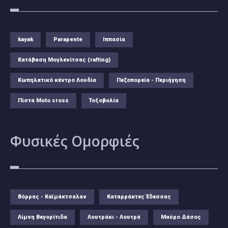
kayak
Parapente
Ιππασία
Κατάβαση Μογλενίτσας (rafting)
Κωπηλατικό κέντρο Λουδία
Πεζοπορεία - Περιήγηση
Πίστα Moto cross
Τοξοβολία
Φυσικές
Ομορφιές
Βόρρας - Καϊμάκτσαλαν
Καταρράκτες Έδεσσας
Λίμνη Βεγορίτιδα
Λουτράκι - Λουτρά
Μαύρο Δάσος