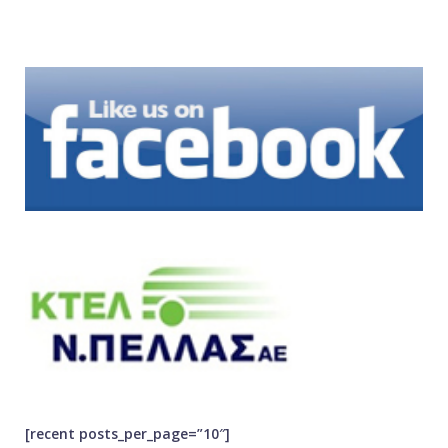
[recent posts_per_page=”10″]