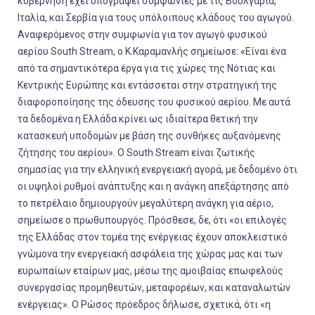
κυβέρνηση έχει υπογράψει συμφωνίες με τις Βουλγαρία,
Ιταλία, και Σερβία για τους υπόλοιπους κλάδους του αγωγού.
Αναφερόμενος στην συμφωνία για τον αγωγό φυσικού
αερίου South Stream, o
Κ.Καραμανλής
σημείωσε: «Είναι ένα
από τα σημαντικότερα έργα για τις χώρες της Νότιας και
Κεντρικής Ευρώπης και εντάσσεται στην στρατηγική της
διαφοροποίησης της όδευσης του φυσικού αερίου. Με αυτά
τα δεδομένα η Ελλάδα κρίνει ως ιδιαίτερα θετική την
κατασκευή υποδομών με βάση της συνθήκες αυξανόμενης
ζήτησης του αερίου». Ο South Stream είναι ζωτικής
σημασίας για την ελληνική ενεργειακή αγορά, με δεδομένο ότι
οι υψηλοί ρυθμοί ανάπτυξης και η ανάγκη απεξάρτησης από
το πετρέλαιο δημιουργούν μεγαλύτερη ανάγκη για αέριο,
σημείωσε ο πρωθυπουργός. Πρόσθεσε, δε, ότι «οι επιλογές
της Ελλάδας στον τομέα της ενέργειας έχουν αποκλειστικό
γνώμονα την ενεργειακή ασφάλεια της χώρας μας και των
ευρωπαίων εταίρων μας, μέσω της αμοιβαίας επωφελούς
συνεργασίας προμηθευτών, μεταφορέων, και καταναλωτών
ενέργειας». Ο
Ρώσος πρόεδρος
δήλωσε, σχετικά, ότι «η