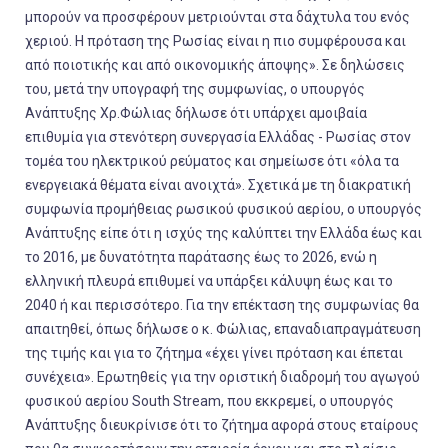
μπορούν να προσφέρουν μετριούνται στα δάχτυλα του ενός
χεριού. Η πρόταση της Ρωσίας είναι η πιο συμφέρουσα και
από ποιοτικής και από οικονομικής άποψης». Σε δηλώσεις
του, μετά την υπογραφή της συμφωνίας, ο υπουργός
Ανάπτυξης
Χρ.Φώλιας
δήλωσε ότι υπάρχει αμοιβαία
επιθυμία για στενότερη συνεργασία Ελλάδας - Ρωσίας στον
τομέα του ηλεκτρικού ρεύματος και σημείωσε ότι «όλα τα
ενεργειακά θέματα είναι ανοιχτά». Σχετικά με τη διακρατική
συμφωνία προμήθειας ρωσικού φυσικού αερίου, ο υπουργός
Ανάπτυξης είπε ότι η ισχύς της καλύπτει την Ελλάδα έως και
το 2016, με δυνατότητα παράτασης έως το 2026, ενώ η
ελληνική πλευρά επιθυμεί να υπάρξει κάλυψη έως και το
2040 ή και περισσότερο. Για την επέκταση της συμφωνίας θα
απαιτηθεί, όπως δήλωσε ο κ. Φώλιας, επαναδιαπραγμάτευση
της τιμής και για το ζήτημα «έχει γίνει πρόταση και έπεται
συνέχεια». Ερωτηθείς για την οριστική διαδρομή του αγωγού
φυσικού αερίου South Stream, που εκκρεμεί, ο υπουργός
Ανάπτυξης διευκρίνισε ότι το ζήτημα αφορά στους εταίρους