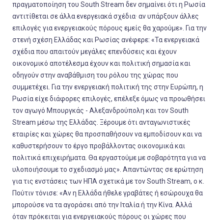
πραγματοποίηση του South Stream δεν σημαίνει ότι η Ρωσία
αντιτίθεται σε άλλα ενεργειακά σχέδια· αν υπάρξουν άλλες
επιλογές για ενεργειακούς πόρους εμείς θα χαρούμε». Για την
στενή σχέση Ελλάδας και Ρωσίας ανέφερε: «Τα ενεργειακά
σχέδια που απαιτούν μεγάλες επενδύσεις και έχουν
οικονομικό αποτέλεσμα έχουν και πολιτική σημασία και
οδηγούν στην αναβάθμιση του ρόλου της χώρας που
συμμετέχει. Για την ενεργειακή πολιτική της στην Ευρώπη, η
Ρωσία είχε διάφορες επιλογές, επέλεξε όμως να προωθήσει
τον αγωγό Μπουργκάς - Αλεξανδρούπολη και τον South
Stream μέσω της Ελλάδας. Ξέρουμε ότι ανταγωνιστικές
εταιρίες και χώρες θα προσπαθήσουν να εμποδίσουν και να
καθυστερήσουν το έργο προβάλλοντας οικονομικά και
πολιτικά επιχειρήματα. Θα εργαστούμε με σοβαρότητα για να
υλοποιήσουμε το σχεδιασμό μας». Απαντώντας σε ερώτηση
για τις ενστάσεις των ΗΠΑ σχετικά με τον South Stream, ο κ.
Πούτιν τόνισε: «Αν η Ελλάδα ήθελε γραβάτες ή εσώρουχα θα
μπορούσε να τα αγοράσει από την Ιταλία ή την Κίνα. Αλλά
όταν πρόκειται για ενεργειακούς πόρους οι χώρες που