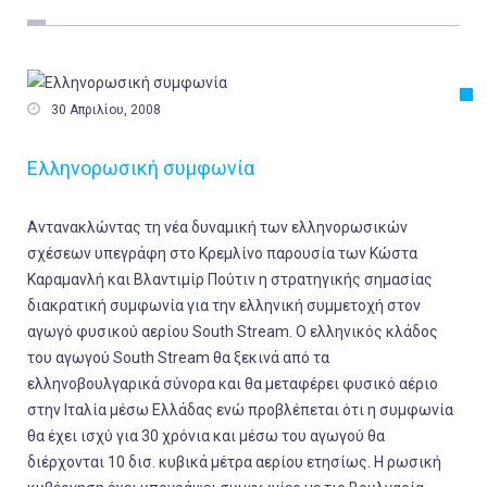
Εργασία
Ελλάδα
Κόσμος

30 Απριλίου, 2008
Τοπικά
Ελληνορωσική συμφωνία
Αγροτικά
Οικονομία
Αντανακλώντας τη νέα δυναμική των ελληνορωσικών
Πολιτική
σχέσεων υπεγράφη στο Κρεμλίνο παρουσία των Κώστα
Καραμανλή και Βλαντιμίρ Πούτιν η στρατηγικής σημασίας
Αθλητικά
διακρατική συμφωνία για την ελληνική συμμετοχή στον
Αστυνομικό Δελτίο
αγωγό φυσικού αερίου South Stream. Ο ελληνικός κλάδος
του αγωγού South Stream θα ξεκινά από τα
ελληνοβουλγαρικά σύνορα και θα μεταφέρει φυσικό αέριο
στην Ιταλία μέσω Ελλάδας ενώ προβλέπεται ότι η συμφωνία
θα έχει ισχύ για 30 χρόνια και μέσω του αγωγού θα
διέρχονται 10 δισ. κυβικά μέτρα αερίου ετησίως. Η ρωσική