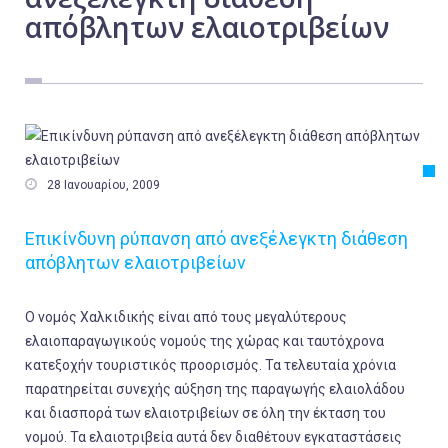
απόβλητων ελαιοτριβείων
Εργασία
Ελλάδα
Κόσμος
Τοπικά
Αγροτικά

28 Ιανουαρίου, 2009
Οικονομία
Πολιτική
Επικίνδυνη ρύπανση από ανεξέλεγκτη διάθεση
απόβλητων ελαιοτριβείων
Αθλητικά
Αστυνομικό Δελτίο
Ο νομός Χαλκιδικής είναι από τους μεγαλύτερους
ελαιοπαραγωγικούς νομούς της χώρας και ταυτόχρονα
κατεξοχήν τουριστικός προορισμός. Τα τελευταία χρόνια
παρατηρείται συνεχής αύξηση της παραγωγής ελαιολάδου
και διασπορά των ελαιοτριβείων σε όλη την έκταση του
νομού. Τα ελαιοτριβεία αυτά δεν διαθέτουν εγκαταστάσεις