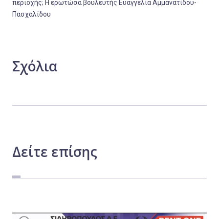
περιοχής;
Η ερωτώσα βουλευτής
Ευαγγελία Αμμανατίδου-
Πασχαλίδου
Σχόλια
Δείτε
επίσης