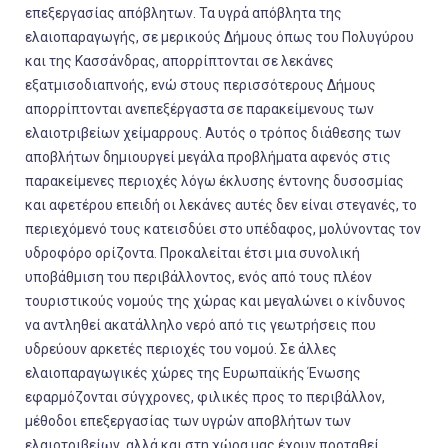
επεξεργασίας απόβλητων. Τα υγρά απόβλητα της
ελαιοπαραγωγής, σε μερικούς Δήμους όπως του Πολυγύρου
και της Κασσάνδρας, απορρίπτονται σε λεκάνες
εξατμισοδιαπνοής, ενώ στους περισσότερους Δήμους
απορρίπτονται ανεπεξέργαστα σε παρακείμενους των
ελαιοτριβείων χείμαρρους. Αυτός ο τρόπος διάθεσης των
αποβλήτων δημιουργεί μεγάλα προβλήματα αφενός στις
παρακείμενες περιοχές λόγω έκλυσης έντονης δυσοσμίας
και αφετέρου επειδή οι λεκάνες αυτές δεν είναι στεγανές, το
περιεχόμενό τους κατεισδύει στο υπέδαφος, μολύνοντας τον
υδροφόρο ορίζοντα. Προκαλείται έτσι μια συνολική
υποβάθμιση του περιβάλλοντος, ενός από τους πλέον
τουριστικούς νομούς της χώρας και μεγαλώνει ο κίνδυνος
να αντληθεί ακατάλληλο νερό από τις γεωτρήσεις που
υδρεύουν αρκετές περιοχές του νομού. Σε άλλες
ελαιοπαραγωγικές χώρες της Ευρωπαϊκής Ένωσης
εφαρμόζονται σύγχρονες, φιλικές προς το περιβάλλον,
μέθοδοι επεξεργασίας των υγρών αποβλήτων των
ελαιοτριβείων, αλλά και στη χώρα μας έχουν προταθεί