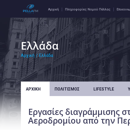
Αρχική
Πληροφορίες Νομού Πέλλας
Επικοιν
Ελλάδα
Αρχική
/
Ελλάδα
ΑΡΧΙΚΉ
ΠΟΛΙΤΙΣΜΌΣ
LIFESTYLE
Εργασίες διαγράμμισης σ
Αεροδρομίου από την Πε