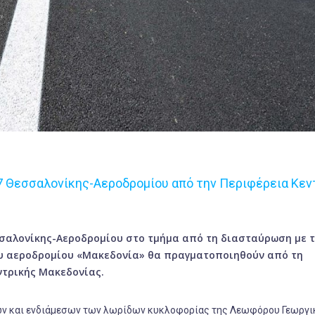
67 Θεσσαλονίκης-Αεροδρομίου από την Περιφέρεια Κεν
σσαλονίκης-Αεροδρομίου στο τμήμα από τη διασταύρωση με 
ου αεροδρομίου «Μακεδονία» θα πραγματοποιηθούν από τη
ντρικής Μακεδονίας.
 και ενδιάμεσων των λωρίδων κυκλοφορίας της Λεωφόρου Γεωργι