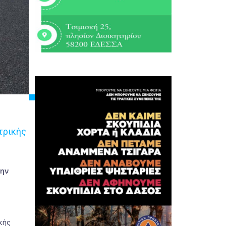
τρικής
την
κής