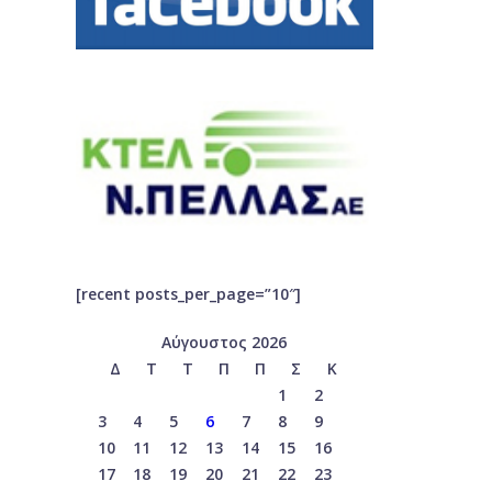
[recent posts_per_page=”10″]
Αύγουστος 2026
Δ
Τ
Τ
Π
Π
Σ
Κ
1
2
3
4
5
6
7
8
9
10
11
12
13
14
15
16
17
18
19
20
21
22
23