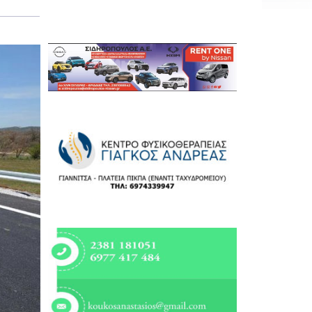
Εργασία
Ελλάδα
Κόσμος
Τοπικά
Αγροτικά
Οικονομία
Πολιτική
Αθλητικά
Αστυνομικό Δελτίο