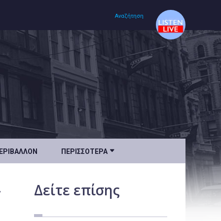
Αναζήτηση
Αρχική
Πολιτισμός
Lifestyle
Υγεία

ΕΡΙΒΆΛΛΟΝ
ΠΕΡΙΣΣΌΤΕΡΑ
Ταξίδια
Τεχνολογία
-
Δείτε
επίσης
Επιστήμη
Περιβάλλον