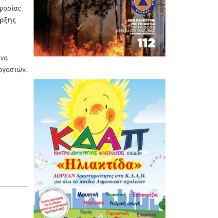
φορίας.
αρξης
 να
ργασιών.