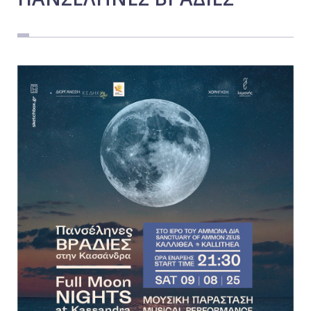
Εργασία
Ελλάδα
Κόσμος
Τοπικά
Αγροτικά
Οικονομία
Πολιτική
Αθλητικά
Αστυνομικό Δελτίο