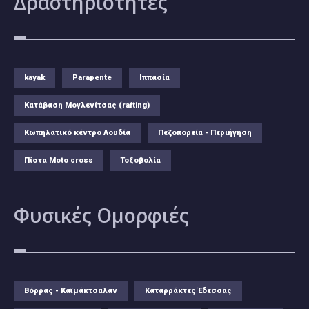
Δραστηριότητες
kayak
Parapente
Ιππασία
Κατάβαση Μογλενίτσας (rafting)
Κωπηλατικό κέντρο Λουδία
Πεζοπορεία - Περιήγηση
Πίστα Moto cross
Τοξοβολία
Φυσικές
Ομορφιές
Βόρρας - Καϊμάκτσαλαν
Καταρράκτες Έδεσσας