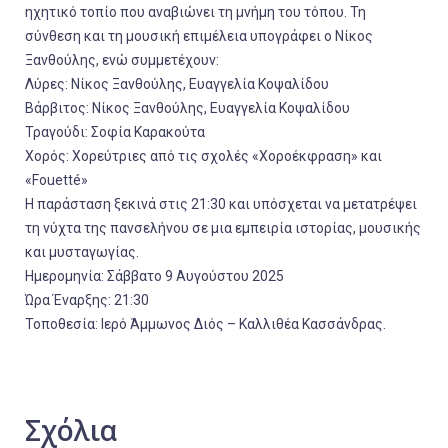
ηχητικό τοπίο που αναβιώνει τη μνήμη του τόπου. Τη
σύνθεση και τη μουσική επιμέλεια υπογράφει ο Νίκος
Ξανθούλης, ενώ συμμετέχουν:
Λύρες: Νίκος Ξανθούλης, Ευαγγελία Κοψαλίδου
Βάρβιτος: Νίκος Ξανθούλης, Ευαγγελία Κοψαλίδου
Τραγούδι: Σοφία Καρακούτα
Χορός: Χορεύτριες από τις σχολές «Χοροέκφραση» και
«Fouetté»
Η παράσταση ξεκινά στις 21:30 και υπόσχεται να μετατρέψει
τη νύχτα της πανσελήνου σε μια εμπειρία ιστορίας, μουσικής
και μυσταγωγίας.
Ημερομηνία: Σάββατο 9 Αυγούστου 2025
Ώρα Έναρξης: 21:30
Τοποθεσία: Ιερό Άμμωνος Διός – Καλλιθέα Κασσάνδρας.
Σχόλια