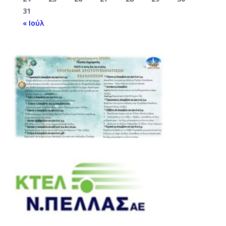
31
« Ιούλ