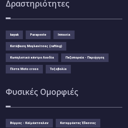
Δραστηριότητες
kayak
Parapente
Ιππασία
Κατάβαση Μογλενίτσας (rafting)
Κωπηλατικό κέντρο Λουδία
Πεζοπορεία - Περιήγηση
Πίστα Moto cross
Τοξοβολία
Φυσικές
Ομορφιές
Βόρρας - Καϊμάκτσαλαν
Καταρράκτες Έδεσσας