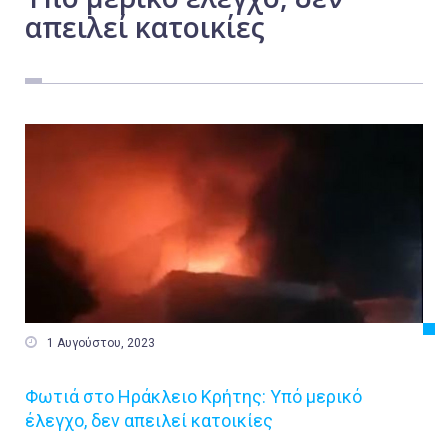
απειλεί κατοικίες
Εργασία
Ελλάδα
Κόσμος
Τοπικά
Αγροτικά
Οικονομία
Πολιτική
Αθλητικά
Αστυνομικό Δελτίο

1 Αυγούστου, 2023
Φωτιά στο Ηράκλειο Κρήτης: Υπό μερικό
έλεγχο, δεν απειλεί κατοικίες