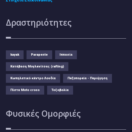
Δραστηριότητες
kayak
Parapente
Ιππασία
Κατάβαση Μογλενίτσας (rafting)
Κωπηλατικό κέντρο Λουδία
Πεζοπορεία - Περιήγηση
Πίστα Moto cross
Τοξοβολία
Φυσικές
Ομορφιές