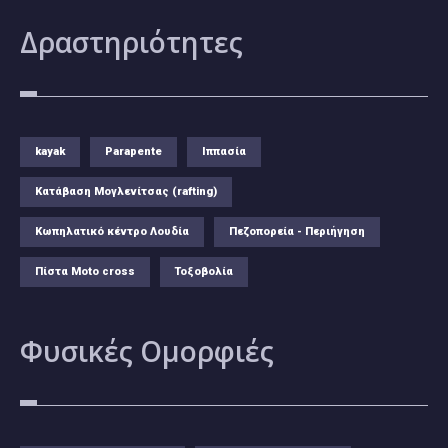
Δραστηριότητες
kayak
Parapente
Ιππασία
Κατάβαση Μογλενίτσας (rafting)
Κωπηλατικό κέντρο Λουδία
Πεζοπορεία - Περιήγηση
Πίστα Moto cross
Τοξοβολία
Φυσικές
Ομορφιές