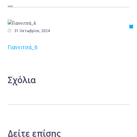
Εργασία
Ελλάδα
Κόσμος

31 Οκτωβρίου, 2024
Τοπικά
Γιαννιτσά_6
Αγροτικά
Οικονομία
Πολιτική
Σχόλια
Αθλητικά
Αστυνομικό Δελτίο
Δείτε
επίσης