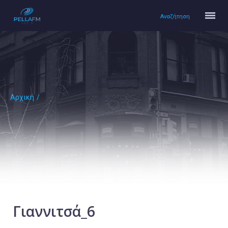
Αναζήτηση
Αρχική
/
Αρχική
Πολιτισμός
Lifestyle
Υγεία
Ταξίδια
Τεχνολογία
Επιστήμη
Γιαννιτσά_6
Περιβάλλον