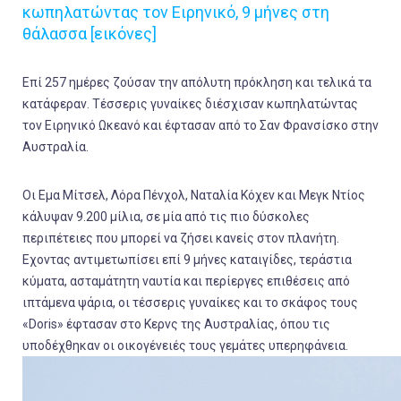
κωπηλατώντας τον Ειρηνικό, 9 μήνες στη
θάλασσα [εικόνες]
Επί 257 ημέρες ζούσαν την απόλυτη πρόκληση και τελικά τα
κατάφεραν. Τέσσερις γυναίκες διέσχισαν κωπηλατώντας
τον Ειρηνικό Ωκεανό και έφτασαν από το Σαν Φρανσίσκο στην
Αυστραλία.
Οι Εμα Μίτσελ, Λόρα Πένχολ, Ναταλία Κόχεν και Μεγκ Ντίος
κάλυψαν 9.200 μίλια, σε μία από τις πιο δύσκολες
περιπέτειες που μπορεί να ζήσει κανείς στον πλανήτη.
Εχοντας αντιμετωπίσει επί 9 μήνες καταιγίδες, τεράστια
κύματα, ασταμάτητη ναυτία και περίεργες επιθέσεις από
ιπτάμενα ψάρια, οι τέσσερις γυναίκες και το σκάφος τους
«Doris» έφτασαν στο Κερνς της Αυστραλίας, όπου τις
υποδέχθηκαν οι οικογένειές τους γεμάτες υπερηφάνεια.