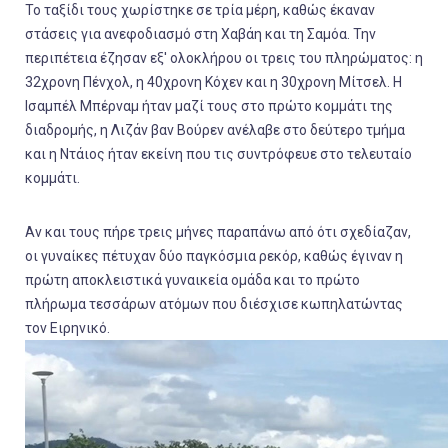
Το ταξίδι τους χωρίστηκε σε τρία μέρη, καθώς έκαναν
στάσεις για ανεφοδιασμό στη Χαβάη και τη Σαμόα. Την
περιπέτεια έζησαν εξ' ολοκλήρου οι τρεις του πληρώματος: η
32χρονη Πένχολ, η 40χρονη Κόχεν και η 30χρονη Μίτσελ. Η
Ισαμπέλ Μπέρναμ ήταν μαζί τους στο πρώτο κομμάτι της
διαδρομής, η Λιζάν βαν Βούρεν ανέλαβε στο δεύτερο τμήμα
και η Ντάιος ήταν εκείνη που τις συντρόφευε στο τελευταίο
κομμάτι.
Αν και τους πήρε τρεις μήνες παραπάνω από ότι σχεδίαζαν,
οι γυναίκες πέτυχαν δύο παγκόσμια ρεκόρ, καθώς έγιναν η
πρώτη αποκλειστικά γυναικεία ομάδα και το πρώτο
πλήρωμα τεσσάρων ατόμων που διέσχισε κωπηλατώντας
τον Ειρηνικό.