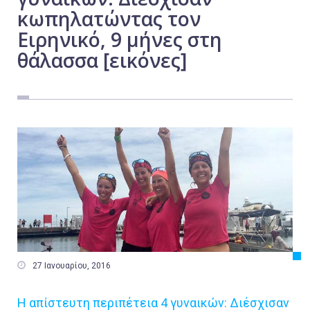
κωπηλατώντας τον
Εργασία
Ειρηνικό, 9 μήνες στη
Ελλάδα
θάλασσα [εικόνες]
Κόσμος
Τοπικά
Αγροτικά
Οικονομία
Πολιτική
Αθλητικά
Αστυνομικό Δελτίο

27 Ιανουαρίου, 2016
Η απίστευτη περιπέτεια 4 γυναικών: Διέσχισαν