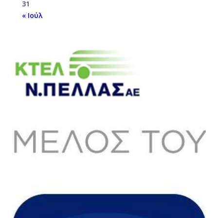
31
« Ιούλ