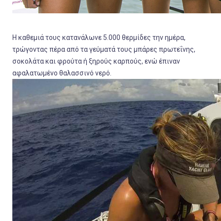
Η καθεμιά τους κατανάλωνε 5.000 θερμίδες την ημέρα,
τρώγοντας πέρα από τα γεύματά τους μπάρες πρωτεΐνης,
σοκολάτα και φρούτα ή ξηρούς καρπούς, ενώ έπιναν
αφαλατωμένο θαλασσινό νερό.