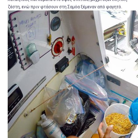
ζέστη, ενώ πριν φτάσουν στη Σαμόα ξέμεναν από φαγητό.