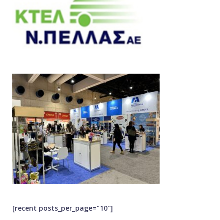
[recent posts_per_page=”10″]