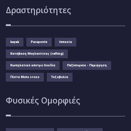
Δραστηριότητες
kayak
Parapente
Ιππασία
Κατάβαση Μογλενίτσας (rafting)
Κωπηλατικό κέντρο Λουδία
Πεζοπορεία - Περιήγηση
Πίστα Moto cross
Τοξοβολία
Φυσικές
Ομορφιές