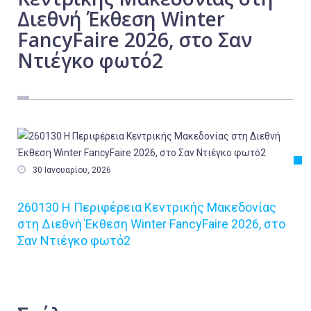
Διεθνή Έκθεση Winter
Εργασία
FancyFaire 2026, στο Σαν
Ελλάδα
Ντιέγκο φωτό2
Κόσμος
Τοπικά
Αγροτικά
Οικονομία
Πολιτική

30 Ιανουαρίου, 2026
Αθλητικά
Αστυνομικό Δελτίο
260130 Η Περιφέρεια Κεντρικής Μακεδονίας
στη Διεθνή Έκθεση Winter FancyFaire 2026, στο
Σαν Ντιέγκο φωτό2