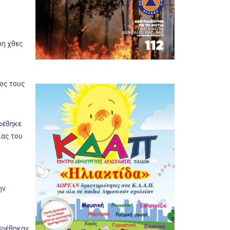
ψη χθες
ρος τους
ρέθηκε
ίας του
ην
βρέθηκαν