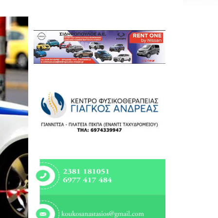
Εργασία
Ελλάδα
Κόσμος
Τοπικά
Αγροτικά
Οικονομία
Πολιτική
Αθλητικά
Αστυνομικό Δελτίο