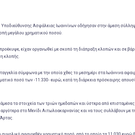
της Υποδιεύθυνσης Ασφάλειας Ιωαννίνων οδήγησαν στην άμεση σύλλη
λοπή μεγάλου χρηματικού ποσού.
ς προέκυψε, είχαν οργανωθεί με σκοπό τη διάπραξη κλοπών και σε βά
ση κλοπής.
ταγγελία σύμφωνα με την οποία χθες το μεσημέρι στα Ιωάννινα αφαι
ματικό ποσό των -11.330- ευρώ, κατά τη διάρκεια πρόσκαιρης απουσ
άμεσα τα στοιχεία των τριών ημεδαπών και ύστερα από επισταμένες
 αργότερα στο Μενίδι Αιτωλοακαρνανίας και να τους συλλάβουν με τ
 Άρτας.
 συνολικό αφαιρεθέν χρηματικό ποσό, από το οποίο τα 11.030 ευρώ 