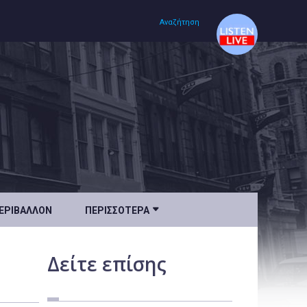
Αναζήτηση
Αρχική
Πολιτισμός
Lifestyle
Υγεία

ΕΡΙΒΆΛΛΟΝ
ΠΕΡΙΣΣΌΤΕΡΑ
Ταξίδια
Τεχνολογία
Δείτε
επίσης
Επιστήμη
Περιβάλλον