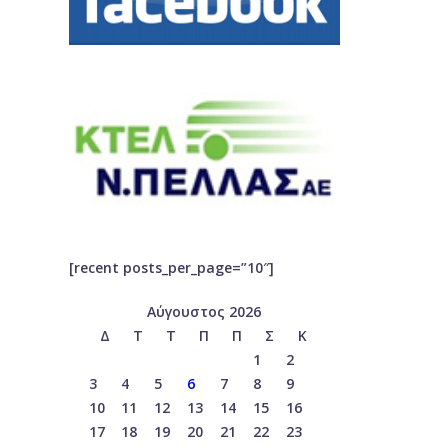
[recent posts_per_page=”10″]
Αύγουστος 2026
Δ
Τ
Τ
Π
Π
Σ
Κ
1
2
3
4
5
6
7
8
9
10
11
12
13
14
15
16
17
18
19
20
21
22
23