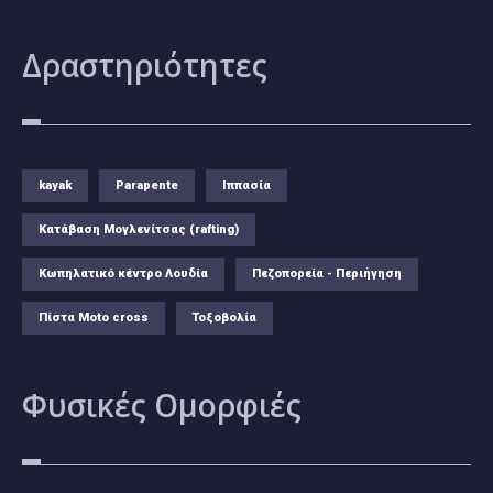
Δραστηριότητες
kayak
Parapente
Ιππασία
Κατάβαση Μογλενίτσας (rafting)
Κωπηλατικό κέντρο Λουδία
Πεζοπορεία - Περιήγηση
Πίστα Moto cross
Τοξοβολία
Φυσικές
Ομορφιές