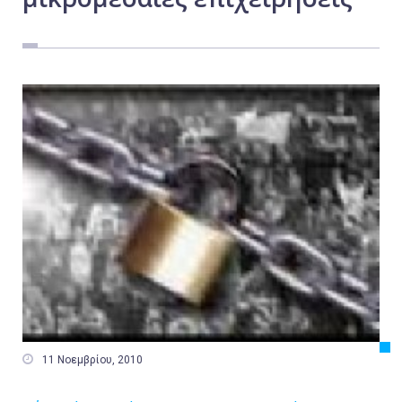
Εργασία
Ελλάδα
Κόσμος
Τοπικά
Αγροτικά
Οικονομία
Πολιτική
Αθλητικά
Αστυνομικό Δελτίο

11 Νοεμβρίου, 2010