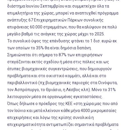
διάστημα Ιουνίου Σεπτεμβρίου και συμμετείχαν όλα τα
επιμελητήρια της χώρας, μπορεί να αναπτυχθεί πρόγραμμα
ανάπτυξης 67 Επιχειρηματικών Πάρκων συνολικής
επιφάνειας 60.000 στρεμμάτων, που θα καλύψουν σε πολύ
μεγάλο βαθμό τις ανάγκες της χώρας μέχρι το 2025.
Το συνολικό ύψος της επένδυσης φτάνει το 1 δισ. ευρώ εκ
των οποίων το 35% θα είναι δημόσια δαπάνη.
Σημειώνεται ότι σήμερα το 87% των επιχειρήσεων
στεγάζονται εκτός σχεδίου ή μέσα στις πόλεις και ως
άτυπες βιομηχανικές συγκεντρώσεις, που δημιουργούν
προβλήματα και στο οικιστικό κομμάτι, αλλά και στο
περιβαλλοντικό (πχ βιομηχανικές περιοχές στα Οινόφυτα,
τον Ασπρόπυργο, το Θριάσιο, η Λέσβος κλπ). Μόνο το 31%
λειτουργούν μέσα σε οργανωμένες εγκαταστάσεις.
Όπως δήλωσε ο πρόεδρος της ΚΕΕ «στη χώρα μας που από
τον Ιούνιο και μετά κλείνουν κάθε μήνα 4000 μικρομεσαίες
επιχειρήσεις και λόγω της κρίσης συνολικά η
επιχειρηματικότητα αντιμετωπίζει σημαντικά προβλήματα