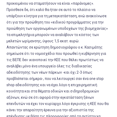
προκειμένου να σταματήσουν να είναι «παράνομες».
Πρόσθεσε δε, ότι καλό θα ήταν σε αυτό το πλαίσιο να
υπάρξουν κίνητρα για τη μετεγκατάσταση, ενώ ανακοίνωσε
ότι για την προώθηση του «ειδικού προγράμματος για την
προώθηση των οργανωμένων υποδοχέων της βιομηχανίας»
τα επιμελητήρια μπορούν να αναλάβουν το κόστος των
μελετών ωρίμανσης, ύψους 1,5 εκατ. ευρώ.
Απαντώντας σε ερώτηση δημοσιογράφου ο κ. Κασιμάτης
σημείωσε ότι το νομοσχέδιο που προωθεί η κυβέρνηση για
τις ΒΕΠΕ δεν ικανοποιεί την ΚΕΕ που θέλει πρωτίστως να
αναλάβει μόνο ένα υπουργείο όλες τις διαδικασίες
αδειοδότησης των νέων πάρκων -και όχι 2-3 όπως
προβλέπεται σήμερα-, που να λειτουργεί σαν ένα one stop
shop αδειοδότησης και να έχει λόγο η επιχειρηματική
κοινότητα και στα θέματα οδικών και σιδηροδρομικών
αξόνων, ενώ σε ότι αφορά στην εγκατάσταση ξένων
επενδυτών να έχει τον κυρίαρχο λόγο έγκρισης η ΚΕΕ που θα
κάνει την απαραίτητη έρευνα για την αξιοπιστία της
επένδυσης με βάση τις πληροφορίες από τα αντίστοιχα