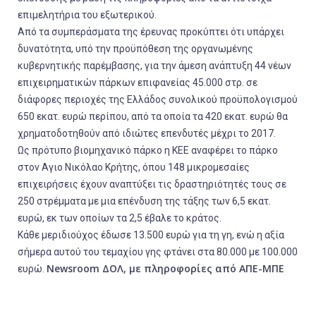
επιμελητήρια του εξωτερικού.
Από τα συμπεράσματα της έρευνας προκύπτει ότι υπάρχει
δυνατότητα, υπό την προϋπόθεση της οργανωμένης
κυβερνητικής παρέμβασης, για την άμεση ανάπτυξη 44 νέων
επιχειρηματικών πάρκων επιφανείας 45.000 στρ. σε
διάφορες περιοχές της Ελλάδος συνολικού προϋπολογισμού
650 εκατ. ευρώ περίπου, από τα οποία τα 420 εκατ. ευρώ θα
χρηματοδοτηθούν από ιδιώτες επενδυτές μέχρι το 2017.
Ως πρότυπο βιομηχανικό πάρκο η ΚΕΕ αναφέρει το πάρκο
στον Αγιο Νικόλαο Κρήτης, όπου 148 μικρομεσαίες
επιχειρήσεις έχουν αναπτύξει τις δραστηριότητές τους σε
250 στρέμματα με μια επένδυση της τάξης των 6,5 εκατ.
ευρώ, εκ των οποίων τα 2,5 έβαλε το κράτος.
Κάθε μεριδιούχος έδωσε 13.500 ευρώ για τη γη, ενώ η αξία
σήμερα αυτού του τεμαχίου γης φτάνει στα 80.000 με 100.000
Newsroom ΔΟΛ, με πληροφορίες από ΑΠΕ-ΜΠΕ
ευρώ.