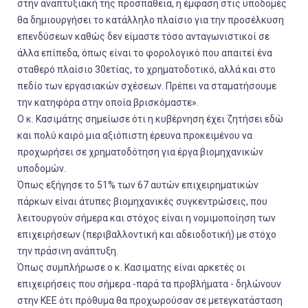
στην αναπτυξιακή της προσπάθεια, η έμφαση στις υποδομές
θα δημιουργήσει το κατάλληλο πλαίσιο για την προσέλκυση
επενδύσεων καθώς δεν είμαστε τόσο ανταγωνιστικοί σε
άλλα επίπεδα, όπως είναι το φορολογικό που απαιτεί ένα
σταθερό πλαίσιο 30ετίας, το χρηματοδοτικό, αλλά και στο
πεδίο των εργασιακών σχέσεων. Πρέπει να σταματήσουμε
την κατηφόρα στην οποία βρισκόμαστε».
Ο κ. Κασιμάτης σημείωσε ότι η κυβέρνηση έχει ζητήσει εδώ
και πολύ καιρό μια αξιόπιστη έρευνα προκειμένου να
προχωρήσει σε χρηματοδότηση για έργα βιομηχανικών
υποδομών.
Όπως εξήγησε το 51% των 67 αυτών επιχειρηματικών
πάρκων είναι άτυπες βιομηχανικές συγκεντρώσεις, που
λειτουργούν σήμερα και στόχος είναι η νομιμοποίηση των
επιχειρήσεων (περιβαλλοντική και αδειοδοτική) με στόχο
την πράσινη ανάπτυξη.
Όπως συμπλήρωσε ο κ. Κασιματης είναι αρκετές οι
επιχειρήσεις που σήμερα -παρά τα προβλήματα - δηλώνουν
στην ΚΕΕ ότι πρόθυμα θα προχωρούσαν σε μετεγκατάσταση