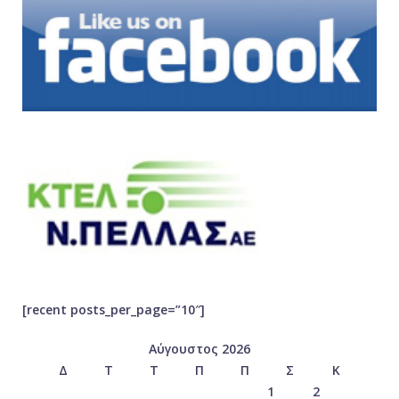
[recent posts_per_page=”10″]
Αύγουστος 2026
Δ
Τ
Τ
Π
Π
Σ
Κ
1
2