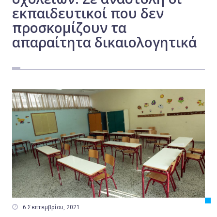
εκπαιδευτικοί που δεν
Εργασία
προσκομίζουν τα
Ελλάδα
απαραίτητα δικαιολογητικά
Κόσμος
Τοπικά
Αγροτικά
Οικονομία
Πολιτική
Αθλητικά
Αστυνομικό Δελτίο

6 Σεπτεμβρίου, 2021