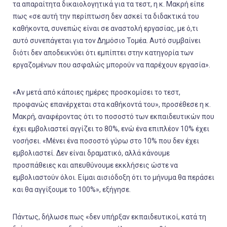
τα απαραίτητα δικαιολογητικά για τα τεστ, η κ. Μακρή είπε
πως «σε αυτή την περίπτωση δεν ασκεί τα διδακτικά του
καθήκοντα, συνεπώς είναι σε αναστολή εργασίας, με ό,τι
αυτό συνεπάγεται για τον Δημόσιο Τομέα. Αυτό συμβαίνει
διότι δεν αποδεικνύει ότι εμπίπτει στην κατηγορία των
εργαζομένων που ασφαλώς μπορούν να παρέχουν εργασία».
«Αν μετά από κάποιες ημέρες προσκομίσει το τεστ,
προφανώς επανέρχεται στα καθήκοντά του», προσέθεσε η κ.
Μακρή, αναφέροντας ότι το ποσοστό των εκπαιδευτικών που
έχει εμβολιαστεί αγγίζει το 80%, ενώ ένα επιπλέον 10% έχει
νοσήσει. «Μένει ένα ποσοστό γύρω στο 10% που δεν έχει
εμβολιαστεί. Δεν είναι δραματικό, αλλά κάνουμε
προσπάθειες και απευθύνουμε εκκλήσεις ώστε να
εμβολιαστούν όλοι. Είμαι αισιόδοξη ότι το μήνυμα θα περάσει
και θα αγγίξουμε το 100%», εξήγησε.
Πάντως, δήλωσε πως «δεν υπήρξαν εκπαιδευτικοί, κατά τη