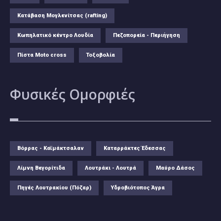
Κατάβαση Μογλενίτσας (rafting)
Κωπηλατικό κέντρο Λουδία
Πεζοπορεία - Περιήγηση
Πίστα Moto cross
Τοξοβολία
Φυσικές
Ομορφιές
Βόρρας - Καϊμάκτσαλαν
Καταρράκτες Έδεσσας
Λίμνη Βεγορίτιδα
Λουτράκι - Λουτρά
Μαύρο Δάσος
Πηγές Λουτρακίου (Πόζαρ)
Υδροβιότοπος Άγρα