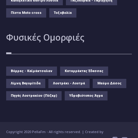
Κωπηλατικό κέντρο Λουδία
Πεζοπορεία - Περιήγηση
Πίστα Moto cross
Τοξοβολία
Φυσικές
Ομορφιές
Βόρρας - Καϊμάκτσαλαν
Καταρράκτες Έδεσσας
Λίμνη Βεγορίτιδα
Λουτράκι - Λουτρά
Μαύρο Δάσος
Πηγές Λουτρακίου (Πόζαρ)
Υδροβιότοπος Άγρα
Copyright 2020 PellaFm
- All rights reserved. | Created by