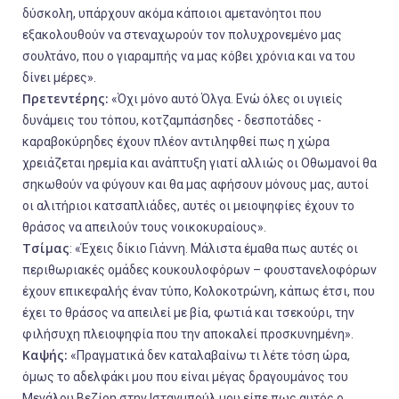
δύσκολη, υπάρχουν ακόμα κάποιοι αμετανόητοι που
εξακολουθούν να στεναχωρούν τον πολυχρονεμένο μας
σουλτάνο, που ο γιαραμπής να μας κόβει χρόνια και να του
δίνει μέρες».
Πρετεντέρης:
«Όχι μόνο αυτό Όλγα. Ενώ όλες οι υγιείς
δυνάμεις του τόπου, κοτζαμπάσηδες - δεσποτάδες -
καραβοκύρηδες έχουν πλέον αντιληφθεί πως η χώρα
χρειάζεται ηρεμία και ανάπτυξη γιατί αλλιώς οι Οθωμανοί θα
σηκωθούν να φύγουν και θα μας αφήσουν μόνους μας, αυτοί
οι αλιτήριοι κατσαπλιάδες, αυτές οι μειοψηφίες έχουν το
θράσος να απειλούν τους νοικοκυραίους».
Τσίμας
: «Έχεις δίκιο Γιάννη. Μάλιστα έμαθα πως αυτές οι
περιθωριακές ομάδες κουκουλοφόρων – φουστανελοφόρων
έχουν επικεφαλής έναν τύπο, Κολοκοτρώνη, κάπως έτσι, που
έχει το θράσος να απειλεί με βία, φωτιά και τσεκούρι, την
φιλήσυχη πλειοψηφία που την αποκαλεί προσκυνημένη».
Καψής:
«Πραγματικά δεν καταλαβαίνω τι λέτε τόση ώρα,
όμως το αδελφάκι μου που είναι μέγας δραγουμάνος του
Μεγάλου Βεζίρη στην Ιστανμπούλ μου είπε πως αυτός ο …