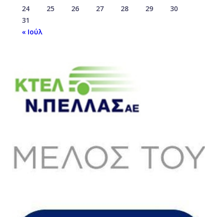
24
25
26
27
28
29
30
31
« Ιούλ