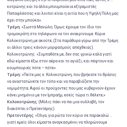
κοτρώνης και τα άλλα μπουμπούκια εξτρεμιστές
Παπαφλέσσας και λοιποί είναι η αιτία που η Υψηλή Πύλη μας
έχει στην μπούκα».
Τρέμη
: «Σωστά Μανώλη. Όμως έχουμε τον ίδιο τον
τρομοκράτη στο τηλέφωνο να τον ανακρίνουμε. Κύριε
Κολοκοτρώνη με ακούτε; (Στα παράθυρα γύρω από την Τρέμη
οι άλλοι τρεις κάνουν μορφασμούς απέχθειας).
Κολοκοτρώνης.
«Συμπαθάτε με, δεν σας γρικώ καλά γιατί
εδώ είμαστε έξω στον αέρα και το αγιάζι, και πέφτουν και
κουμπουριές πότε – πότε»
.
Τρέμη:
«Πείτε μας κ. Κολοκοτρώνη, που βρήκατε το θράσος
να αναστατώνετε τον τόπο και να παραβιάζετε την
νομιμότητα; Αφού οι προύχοντες που μας κυβερνούν έχουν
κάνει μνημόνιο με τον Ιμπραήμ, εσείς τώρα τι θέλετε;»
Κολοκοτρώνης
: (Μόλις πάει να πει μια συλλαβή, τον
διακόπτει ο Πρετεντέρης).
Πρετεντέρης
: «Όλγα, για ρώτα τον κύριο σε παρακαλώ …
γιατί εμείς όλοι είμαστε αναγκασμένοι να πληρώνουμε