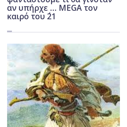
αν υπήρχε … MEGA τον
Εργασία
καιρό του ΄21
Ελλάδα
Κόσμος
Τοπικά
Αγροτικά
Οικονομία
Πολιτική
Αθλητικά
Αστυνομικό Δελτίο