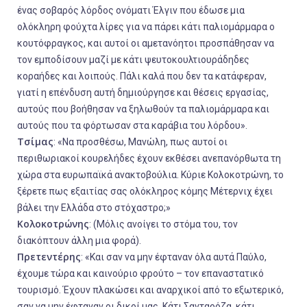
ένας σοβαρός λόρδος ονόματι Έλγιν που έδωσε μια
ολόκληρη φούχτα λίρες για να πάρει κάτι παλιομάρμαρα ο
κουτόφραγκος, και αυτοί οι αμετανόητοι προσπάθησαν να
τον εμποδίσουν μαζί με κάτι ψευτοκουλτιουράδηδες
κοραήδες και λοιπούς. Πάλι καλά που δεν τα κατάφεραν,
γιατί η επένδυση αυτή δημιούργησε και θέσεις εργασίας,
αυτούς που βοήθησαν να ξηλωθούν τα παλιομάρμαρα και
αυτούς που τα φόρτωσαν στα καράβια του λόρδου».
Τσίμας
: «Να προσθέσω, Μανώλη, πως αυτοί οι
περιθωριακοί κουρελήδες έχουν εκθέσει ανεπανόρθωτα τη
χώρα στα ευρωπαϊκά ανακτοβούλια. Κύριε Κολοκοτρώνη, το
ξέρετε πως εξαιτίας σας ολόκληρος κόμης Μέτερνιχ έχει
βάλει την Ελλάδα στο στόχαστρο;»
Κολοκοτρώνης
: (Μόλις ανοίγει το στόμα του, τον
διακόπτουν άλλη μια φορά).
Πρετεντέρης
: «Και σαν να μην έφταναν όλα αυτά Παύλο,
έχουμε τώρα και καινούριο φρούτο – τον επαναστατικό
τουρισμό. Έχουν πλακώσει και αναρχικοί από το εξωτερικό,
σαν να μην έφταναν οι δικοί μας. Κάτι Σανταρόζα, κάτι