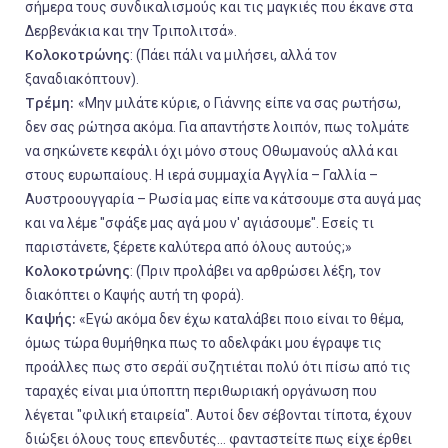
σήμερα τους συνδικαλισμούς και τις μαγκιές που έκανε στα
Δερβενάκια και την Τριπολιτσά».
Κολοκοτρώνης
: (Πάει πάλι να μιλήσει, αλλά τον
ξαναδιακόπτουν).
Τρέμη:
«Μην μιλάτε κύριε, ο Γιάννης είπε να σας ρωτήσω,
δεν σας ρώτησα ακόμα. Για απαντήστε λοιπόν, πως τολμάτε
να σηκώνετε κεφάλι όχι μόνο στους Οθωμανούς αλλά και
στους ευρωπαίους. Η ιερά συμμαχία Αγγλία – Γαλλία –
Αυστροουγγαρία – Ρωσία μας είπε να κάτσουμε στα αυγά μας
και να λέμε "σφάξε μας αγά μου ν' αγιάσουμε". Εσείς τι
παριστάνετε, ξέρετε καλύτερα από όλους αυτούς;»
Κολοκοτρώνης
: (Πριν προλάβει να αρθρώσει λέξη, τον
διακόπτει ο Καψής αυτή τη φορά).
Καψής:
«Εγώ ακόμα δεν έχω καταλάβει ποιο είναι το θέμα,
όμως τώρα θυμήθηκα πως το αδελφάκι μου έγραψε τις
προάλλες πως στο σεράϊ συζητιέται πολύ ότι πίσω από τις
ταραχές είναι μια ύποπτη περιθωριακή οργάνωση που
λέγεται "φιλική εταιρεία". Αυτοί δεν σέβονται τίποτα, έχουν
διώξει όλους τους επενδυτές… φανταστείτε πως είχε έρθει