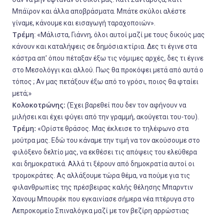
Μπάϊρον και άλλα αποβράσματα. Μπάτε σκύλοι αλέστε
γίναμε, κάνουμε και εισαγωγή ταραχοποιών».
Τρέμη
: «Μάλιστα, Γιάννη, όλοι αυτοί μαζί με τους δικούς μας
κάνουν και καταλήψεις σε δημόσια κτίρια. Δες τι έγινε στα
κάστρα απ' όπου πέταξαν έξω τις νόμιμες αρχές, δες τι έγινε
στο Μεσολόγγι και αλλού. Πως θα προκόψει μετά από αυτά ο
τόπος ; Αν μας πετάξουν έξω από το γρόσι, ποιος θα φταίει
μετά;»
Κολοκοτρώνης:
(Έχει βαρεθεί που δεν τον αφήνουν να
μιλήσει και έχει φύγει από την γραμμή, ακούγεται του-του).
Τρέμη:
«Ορίστε θράσος. Μας έκλεισε το τηλέφωνο στα
μούτρα μας. Εδώ του κάναμε την τιμή να τον ακούσουμε στο
φιλόξενο δελτίο μας, να εκθέσει τις απόψεις του ελεύθερα
και δημοκρατικά. Αλλά τι ξέρουν από δημοκρατία αυτοί οι
τρομοκράτες. Ας αλλάξουμε τώρα θέμα, να πούμε για τις
φιλανθρωπίες της πρέσβειρας καλής θέλησης Μπαρντιν
Χανουμ Μπουρέκ που εγκαινίασε σήμερα νέα πτέρυγα στο
Λεπροκομείο Σπιναλόγκα μαζί με τον βεζίρη αρρώστιας