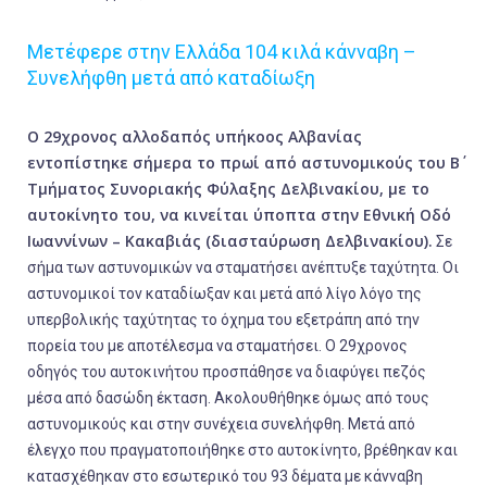
Μετέφερε στην Ελλάδα 104 κιλά κάνναβη –
Συνελήφθη μετά από καταδίωξη
Ο 29χρονος αλλοδαπός υπήκοος Αλβανίας
εντοπίστηκε σήμερα το πρωί από αστυνομικούς του Β΄
Τμήματος Συνοριακής Φύλαξης Δελβινακίου, με το
αυτοκίνητο του, να κινείται ύποπτα στην Εθνική Οδό
Ιωαννίνων – Κακαβιάς (διασταύρωση Δελβινακίου).
Σε
σήμα των αστυνομικών να σταματήσει ανέπτυξε ταχύτητα. Οι
αστυνομικοί τον καταδίωξαν και μετά από λίγο λόγο της
υπερβολικής ταχύτητας το όχημα του εξετράπη από την
πορεία του με αποτέλεσμα να σταματήσει. Ο 29χρονος
οδηγός του αυτοκινήτου προσπάθησε να διαφύγει πεζός
μέσα από δασώδη έκταση. Ακολουθήθηκε όμως από τους
αστυνομικούς και στην συνέχεια συνελήφθη. Μετά από
έλεγχο που πραγματοποιήθηκε στο αυτοκίνητο, βρέθηκαν και
κατασχέθηκαν στο εσωτερικό του 93 δέματα με κάνναβη