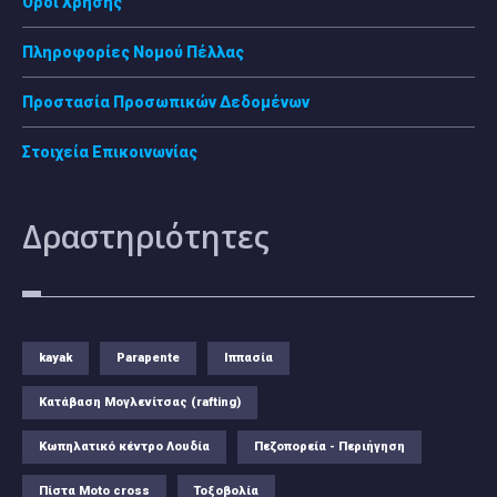
Όροι Χρήσης
Πληροφορίες Νομού Πέλλας
Προστασία Προσωπικών Δεδομένων
Στοιχεία Επικοινωνίας
Δραστηριότητες
kayak
Parapente
Ιππασία
Κατάβαση Μογλενίτσας (rafting)
Κωπηλατικό κέντρο Λουδία
Πεζοπορεία - Περιήγηση
Πίστα Moto cross
Τοξοβολία