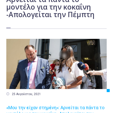
μοντέλο για την κοκαΐνη
Εργασία
-Απολογείται την Πέμπτη
Ελλάδα
Κόσμος
Τοπικά
Αγροτικά
Οικονομία
Πολιτική
Αθλητικά
Αστυνομικό Δελτίο

25 Αυγούστου, 2021
«Μου την είχαν στημένη»: Αρνείται τα πάντα το