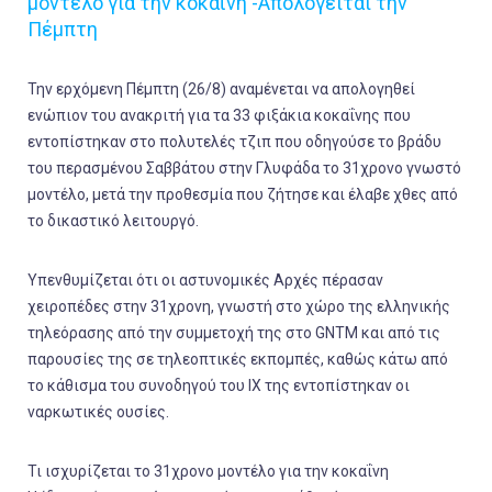
μοντέλο για την κοκαΐνη -Απολογείται την
Πέμπτη
Την ερχόμενη Πέμπτη (26/8) αναμένεται να απολογηθεί
ενώπιον του ανακριτή για τα 33 φιξάκια κοκαΐνης που
εντοπίστηκαν στο πολυτελές τζιπ που οδηγούσε το βράδυ
του περασμένου Σαββάτου στην Γλυφάδα το 31χρονο γνωστό
μοντέλο, μετά την προθεσμία που ζήτησε και έλαβε χθες από
το δικαστικό λειτουργό.
Υπενθυμίζεται ότι οι αστυνομικές Αρχές πέρασαν
χειροπέδες στην 31χρονη, γνωστή στο χώρο της ελληνικής
τηλεόρασης από την συμμετοχή της στο GNTM και από τις
παρουσίες της σε τηλεοπτικές εκπομπές, καθώς κάτω από
το κάθισμα του συνοδηγού του ΙΧ της εντοπίστηκαν οι
ναρκωτικές ουσίες.
Τι ισχυρίζεται το 31χρονο μοντέλο για την κοκαΐνη