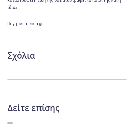
καταστραφεί η ζωή της θα καταστραφεί το παιδί της και η
ίδια».
Πηγή: iefimerida.gr
Σχόλια
Δείτε
επίσης