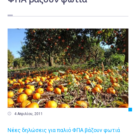
Εργασία
Ελλάδα
Κόσμος
Τοπικά
Αγροτικά
Οικονομία
Πολιτική
Αθλητικά
Αστυνομικό Δελτίο

4 Απριλίου, 2011
Νέες δηλώσεις για παλιό ΦΠΑ βάζουν φωτιά