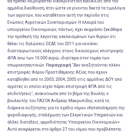
θα πρέπει να μοιραστεί διευκρινιστική εγκύκλιος από την
αρμόδια διεύθυνση, έτσι ώστε να γίνονται δεκτά τα τιμολόγια
των αγροτών, που καταθέτουν αυτή την περίοδο στις
Ενώσεις Αγροτικών Συνεταιρισμών. Η πλευρά του
υπουργείου Οικονομικών, πάντως, έχει εκφράσει ξεκάθαρα
την πρόθεσή της λέγοντας κεκλεισμένων των θυρών ότι
θέλει τις δηλώσεις ΟΣΔΕ του 2011 για να κάνει
διασταυρωτικούς ελέγχους στους δικαιούχους επιστροφής
ΦΠΑ άνω των 10.000 ευρώ, ιδιαίτερα στον τομέα των
Παραγραφή
οπωροκηπευτικών.
"Δεν αναζητούνται πλέον
επιστροφές Φόρου Προστιθέμενης Αξίας που έχουν
καταβληθεί από το 2003, 2004, 2005 στις αρμόδιες ΔΟΥ από
αγρότες οι οποίοι είχαν πάρει επιστροφή ΦΠΑ από τις
επιδοτήσεις", ανακοίνωσε από το βήμα της Βουλής ο
βουλευτής του ΠΑΣΟΚ Ανδρέας Μακρυπίδης, κατά τη
διάρκεια συζήτησης για το σχέδιο νόμου «Καταπολέμηση της
φοροδιαφυγής, στελέχωση των Ελεγκτικών Υπηρεσιών και
άλλες διατάξεις, αρμοδιότητας Υπουργείου Οικονομικών».
Αυτό αναφέρεται στο άρθρο 27 του νόμου που προβλέπεται