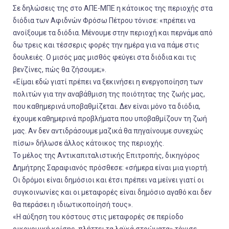
Σε δηλώσεις της στο ΑΠΕ-ΜΠΕ η κάτοικος της περιοχής στα
διόδια των Αφιδνών Φρόσω Πέτρου τόνισε: «πρέπει να
ανοίξουμε τα διόδια. Μένουμε στην περιοχή και περνάμε από
δω τρεις και τέσσερις φορές την ημέρα για να πάμε στις
δουλειές. Ο μισός μας μισθός φεύγει στα διόδια και τις
βενζίνες, πώς θα ζήσουμε;».
«Είμαι εδώ γιατί πρέπει να ξεκινήσει η ενεργοποίηση των
πολιτών για την αναβάθμιση της ποιότητας της ζωής μας,
που καθημερινά υποβαθμίζεται. Δεν είναι μόνο τα διόδια,
έχουμε καθημερινά προβλήματα που υποβαθμίζουν τη ζωή
μας. Αν δεν αντιδράσουμε μαζικά θα πηγαίνουμε συνεχώς
πίσω» δήλωσε άλλος κάτοικος της περιοχής.
Το μέλος της Αντικαπιταλιστικής Επιτροπής, δικηγόρος
Δημήτρης Σαραφιανός πρόσθεσε: «σήμερα είναι μια γιορτή.
Οι δρόμοι είναι δημόσιοι και έτσι πρέπει να μείνει γιατί οι
συγκοινωνίες και οι μεταφορές είναι δημόσιο αγαθό και δεν
θα περάσει η ιδιωτικοποίησή τους».
«Η αύξηση του κόστους στις μεταφορές σε περίοδο
οικονομική κρίσης, πλήττει τα λαϊκά στρώματα» τόνισε.