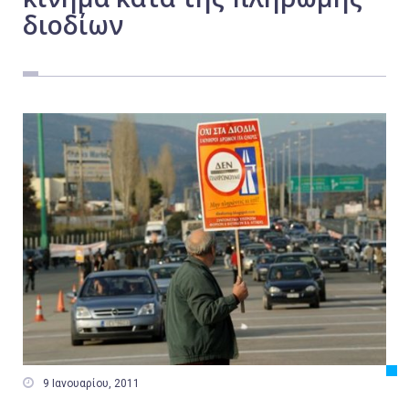
διοδίων
Εργασία
Ελλάδα
Κόσμος
Τοπικά
Αγροτικά
Οικονομία
Πολιτική
Αθλητικά
Αστυνομικό Δελτίο

9 Ιανουαρίου, 2011