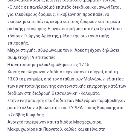
«Ο λαός σε πανελλαδικό επίπεδο διεκδικεί και αγωνίζεται
για ελεύθερους δρόμους. Η κυβέρνηση προσπαθεί να
ξεπουλήσει τα πάντα, ακόμα και τους δρόμους και τα μέσα
μαζικής μεταφοράς. Η αγανάκτησή μας πια έχει ξεχειλίσει»
τόνισε ο Γιώργος Αρέστης, μέλος της συντονιστικής
επιτροπής.
Μέχρι στιγμής, σύμφωνα με τον κ. Αρέστη έχουν δηλώσει
συμμετοχή 19 επιτροπές.
Η κινητοποίηση ολοκληρώθηκε στις 17:15.
Χωρίς να πληρώνουν διόδια περνούσαν οι οδηγοί, από τη
13:00 το μεσημέρι, από τον σταθμό των Μαλγάρων, εξ αιτίας
των κινητοποιήσεων της συντονιστικής επιτροπής κατά των
διοδίων στη διαδρομή Θεσσαλονίκη - Καλαμάτα.
Στην κινητοποίηση στα διόδια των Μαλγάρων παραβρέθηκαν
μεταξύ άλλων ο βουλευτής του ΣΥΡΙΖΑ Τάσος Κουράκης και
ο Σάββας Κωφίδης.
Ανοιχτά παρέμειναν και τα διόδια Μοσχοχωρίου,
Μακρυχωρίου και Πυργετού, καθώς και εκείνα στη