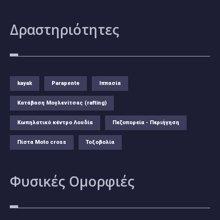
Δραστηριότητες
kayak
Parapente
Ιππασία
Κατάβαση Μογλενίτσας (rafting)
Κωπηλατικό κέντρο Λουδία
Πεζοπορεία - Περιήγηση
Πίστα Moto cross
Τοξοβολία
Φυσικές
Ομορφιές