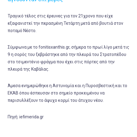
Τραγικό τέλος στις έρευνες για τον 21χρονο που είχε
εξαφανιστεί την περασμένη Τετάρτη μετά από βουτιά στον
ποταμό Νέστο.
Σύμφωνα με το fonitisxanthis.gr, σήμερα το πρωί λίγο μετά τις
9 η σορός του ξεβράστηκε από την πλευρά του Στρατοπέδου
στο τσιμεντένιο φράγμα που έχει στις πόρτες από την
πλευρά της Καβάλας.
Άμεσα ενημερώθηκε η Αστυνομία και η Πυροσβεστική και το
ΕΚΑΒ όπου έσπευσαν στο σημείο προκειμένου να
περισυλλέξουν το άψυχο κορμί του άτυχου νέου.
Πηγή: iefimerida.gr