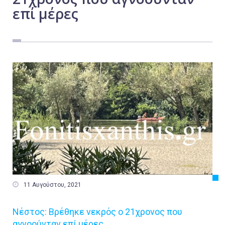
επί μέρες
Εργασία
Ελλάδα
Κόσμος
Τοπικά
Αγροτικά
Οικονομία
Πολιτική
Αθλητικά
Αστυνομικό Δελτίο

11 Αυγούστου, 2021
Νέστος: Βρέθηκε νεκρός ο 21χρονος που
αγνοούνταν επί μέρες