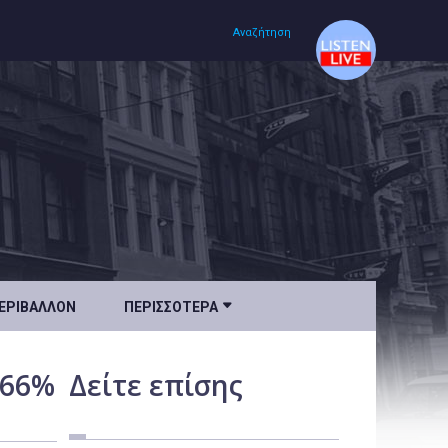
Αναζήτηση
Αρχική
Πολιτισμός
Lifestyle
Υγεία

ΕΡΙΒΆΛΛΟΝ
ΠΕΡΙΣΣΌΤΕΡΑ
Ταξίδια
Τεχνολογία
,66%
Δείτε
επίσης
Επιστήμη
Περιβάλλον