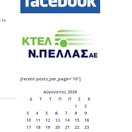
 το
[recent posts_per_page=”10″]
Αύγουστος 2026
Δ
Τ
Τ
Π
Π
Σ
Κ
1
2
3
4
5
6
7
8
9
10
11
12
13
14
15
16
17
18
19
20
21
22
23