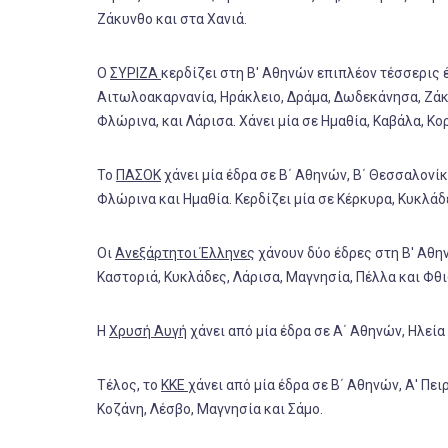
Ζάκυνθο και στα Χανιά.
Ο
ΣΥΡΙΖΑ
κερδίζει στη Β' Αθηνών επιπλέον τέσσερις έ
Αιτωλοακαρνανία, Ηράκλειο, Δράμα, Δωδεκάνησα, Ζάκυν
Φλώρινα, και Λάρισα. Χάνει μία σε Ημαθία, Καβάλα, Κο
Το
ΠΑΣΟΚ
χάνει μία έδρα σε Β΄ Αθηνών, Β΄ Θεσσαλονίκ
Φλώρινα και Ημαθία. Κερδίζει μία σε Κέρκυρα, Κυκλάδ
Οι
Ανεξάρτητοι Έλληνες
χάνουν δύο έδρες στη Β' Αθην
Καστοριά, Κυκλάδες, Λάρισα, Μαγνησία, Πέλλα και Φθ
Η
Χρυσή Αυγή
χάνει από μία έδρα σε Α΄ Αθηνών, Ηλεία
Τέλος, το
ΚΚΕ
χάνει από μία έδρα σε Β΄ Αθηνών, Α' Πει
Κοζάνη, Λέσβο, Μαγνησία και Σάμο.