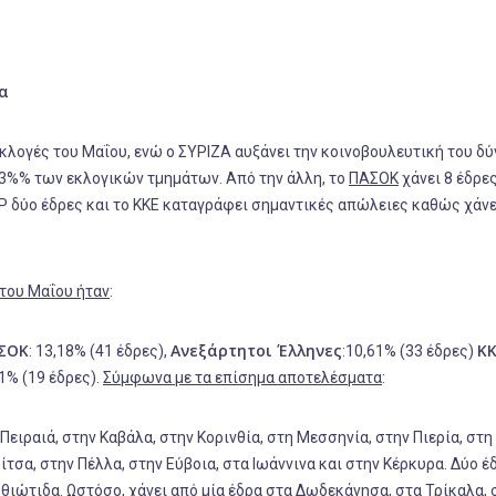
τα
εκλογές του Μαΐου, ενώ ο ΣΥΡΙΖΑ αυξάνει την κοινοβουλευτική του δ
3%% των εκλογικών τμημάτων. Από την άλλη, το
ΠΑΣΟΚ
χάνει 8 έδρες
Ρ δύο έδρες και το ΚΚΕ καταγράφει σημαντικές απώλειες καθώς χάνε
 του Μαΐου ήταν
:
ΣΟΚ
Ανεξάρτητοι Έλληνες
Κ
: 13,18% (41 έδρες),
:10,61% (33 έδρες)
11% (19 έδρες).
Σύμφωνα με τα επίσημα αποτελέσματα
:
Πειραιά, στην Καβάλα, στην Κορινθία, στη Μεσσηνία, στην Πιερία, στη 
τσα, στην Πέλλα, στην Εύβοια, στα Ιωάννινα και στην Κέρκυρα. Δύο έ
 Φθιώτιδα. Ωστόσο, χάνει από μία έδρα στα Δωδεκάνησα, στα Τρίκαλα, 