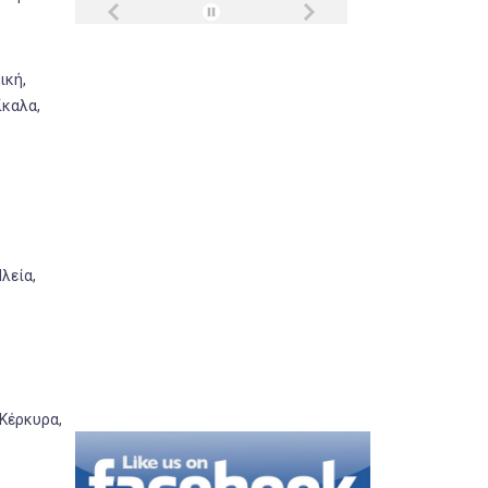
ική,
ίκαλα,
λεία,
 Κέρκυρα,