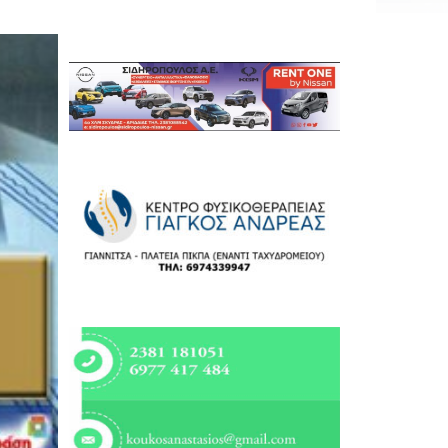
Εργασία
Ελλάδα
Κόσμος
Τοπικά
Αγροτικά
Οικονομία
Πολιτική
Αθλητικά
Αστυνομικό Δελτίο