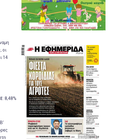
ύναμη
, οι
ι 14
ΚΕ
: 8,48%
Β'
δρες
στη