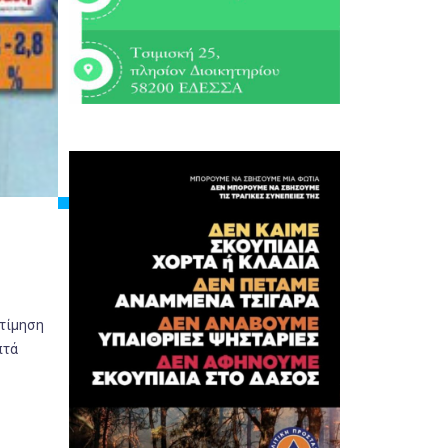
κτίμηση
πτά