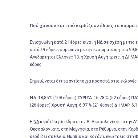
Πού χάνουν και πού κερδίζουν έδρες τα κόμμα
Ενισχυμένη κατά 21 έδρες είναι η
ΝΔ
σε σχέση με τις 
κατά 19 έδρες, σύμφωνα με την ενσωμάτωση του 99,8
Ανεξάρτητοι Έλληνες 13, η Χρυσή Αυγή τρεις, η ΔΗΜΑ
έδρες.
Σημειώνεται ότι τα αντίστοιχα ποσοστά στις εκλογές
ΝΔ
ΣΥΡΙΖΑ
ΠΑ
: 18,85% (108 έδρες)
: 16,78 % (52 έδρες)
Χρυσή Αυγή
ΔΗΜΑΡ
(26 έδρες)
: 6,97 % (21 έδρες)
: 6,
Η
ΝΔ
κερδίζει μία έδρα στην Α' Θεσσαλονίκης, στην Α' 
Θεσσαλονίκης, στη Μαγνησία, στο Ρέθυμνο, στην Καρδί
κερδίζει σε Ηλεία, Ημαθία και Κοζάνη, ενώ τρεις στη