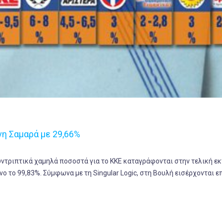
η Σαμαρά με 29,66%
υντριπτικά χαμηλά ποσοστά για το ΚΚΕ καταγράφονται στην τελική ε
ο το 99,83%. Σύμφωνα με τη Singular Logic, στη Βουλή εισέρχονται ε