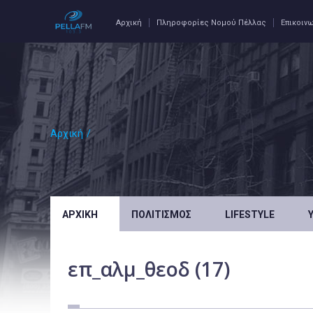
Αρχική
Πληροφορίες Νομού Πέλλας
Επικοιν
Αρχική
/
ΑΡΧΙΚΉ
ΠΟΛΙΤΙΣΜΌΣ
LIFESTYLE
επ_αλμ_θεοδ (17)