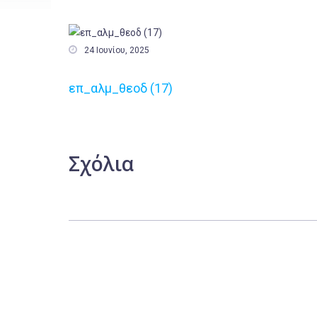

24 Ιουνίου, 2025
επ_αλμ_θεοδ (17)
Σχόλια