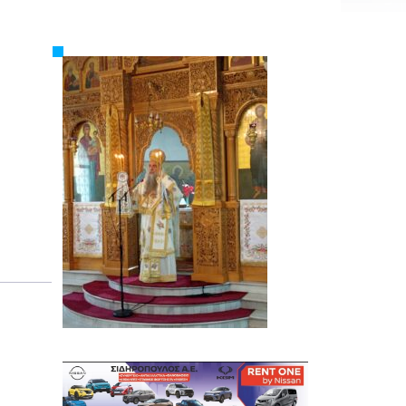
Εργασία
Ελλάδα
Κόσμος
Τοπικά
Αγροτικά
Οικονομία
Πολιτική
Αθλητικά
Αστυνομικό Δελτίο