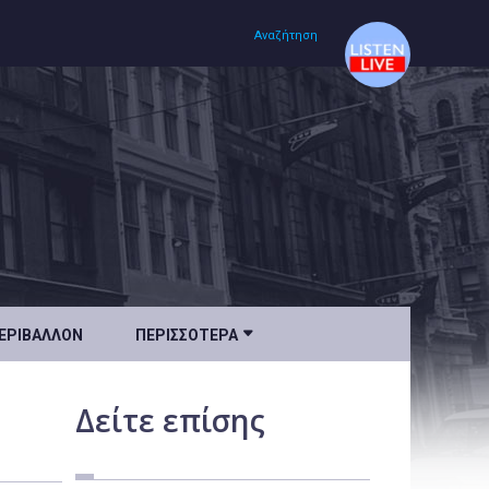
Αναζήτηση
Αρχική
Πολιτισμός
Lifestyle
Υγεία

ΕΡΙΒΆΛΛΟΝ
ΠΕΡΙΣΣΌΤΕΡΑ
Ταξίδια
Τεχνολογία
Δείτε
επίσης
Επιστήμη
Περιβάλλον