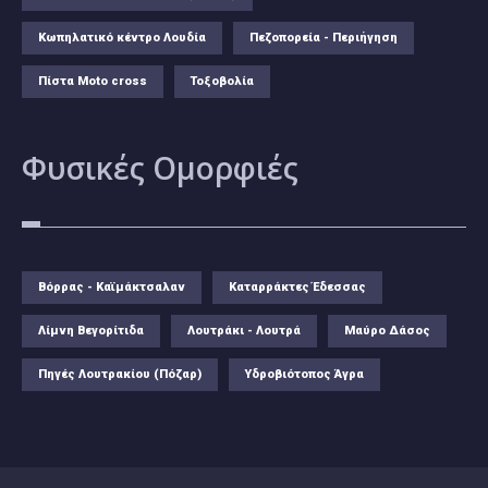
Κωπηλατικό κέντρο Λουδία
Πεζοπορεία - Περιήγηση
Πίστα Moto cross
Τοξοβολία
Φυσικές
Ομορφιές
Βόρρας - Καϊμάκτσαλαν
Καταρράκτες Έδεσσας
Λίμνη Βεγορίτιδα
Λουτράκι - Λουτρά
Μαύρο Δάσος
Πηγές Λουτρακίου (Πόζαρ)
Υδροβιότοπος Άγρα