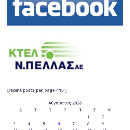
[recent posts_per_page=”10″]
Αύγουστος 2026
Δ
Τ
Τ
Π
Π
Σ
Κ
1
2
3
4
5
6
7
8
9