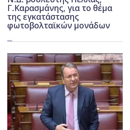
Γ.Καρασμάνης, για το θέμα
Εργασία
της εγκατάστασης
Ελλάδα
φωτοβολταϊκών μονάδων
Κόσμος
Τοπικά
Αγροτικά
Οικονομία
Πολιτική
Αθλητικά
Αστυνομικό Δελτίο