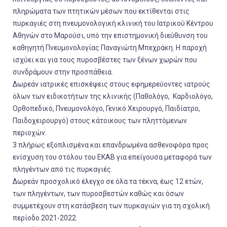
πληρώματα των πτητικών μέσων που εκτίθενται στις
πυρκαγιές στη πνευμονολογική κλινική του Ιατρικού Κέντρου
Αθηνών στο Μαρούσι, υπό την επιστημονική διεύθυνση του
καθηγητή Πνευμονολογίας Παναγιώτη Μπεχράκη. Η παροχή
ισχύει και για τους πυροσβέστες των ξένων χωρών που
συνδράμουν στην προσπάθεια.
Δωρεάν ιατρικές επισκέψεις στους εφημερεύοντες ιατρούς
όλων των ειδικοτήτων της κλινικής (Παθολόγο, Καρδιολόγο,
Ορθοπεδικό, Πνευμονολόγο, Γενικό Χειρουργό, Παιδίατρο,
Παιδοχειρουργό) στους κάτοικους των πληττόμενων
περιοχών.
3 πλήρως εξοπλισμένα και επανδρωμένα ασθενοφόρα προς
ενίσχυση του στόλου του ΕΚΑΒ για επείγουσα μεταφορά των
πληγέντων από τις πυρκαγιές.
Δωρεάν προσχολικό έλεγχο σε όλα τα τέκνα, έως 12 ετών,
των πληγέντων, των πυροσβεστών καθώς και όσων
συμμετέχουν στη κατάσβεση των πυρκαγιών για τη σχολική
περίοδο 2021-2022.