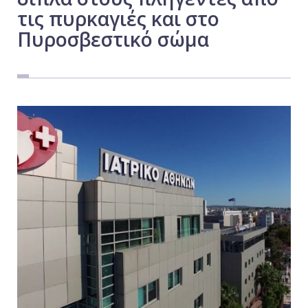
τις πυρκαγιές και στο
Εργασία
Πυροσβεστικό σώμα
Ελλάδα
Κόσμος
Τοπικά
Αγροτικά
Οικονομία
Πολιτική
Αθλητικά
Αστυνομικό Δελτίο