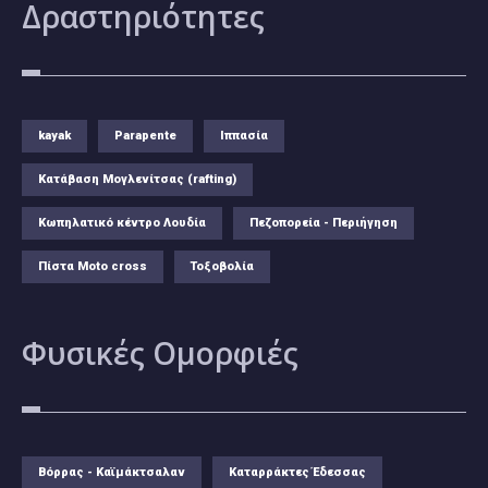
Δραστηριότητες
kayak
Parapente
Ιππασία
Κατάβαση Μογλενίτσας (rafting)
Κωπηλατικό κέντρο Λουδία
Πεζοπορεία - Περιήγηση
Πίστα Moto cross
Τοξοβολία
Φυσικές
Ομορφιές
Βόρρας - Καϊμάκτσαλαν
Καταρράκτες Έδεσσας