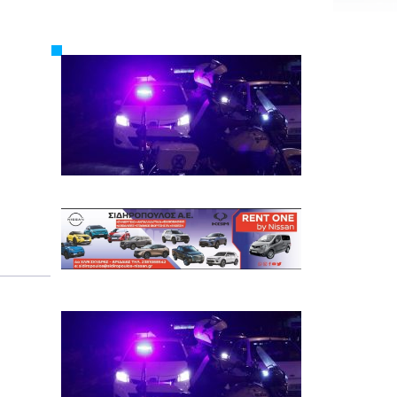
Εργασία
Ελλάδα
Κόσμος
Τοπικά
Αγροτικά
Οικονομία
Πολιτική
Αθλητικά
Αστυνομικό Δελτίο