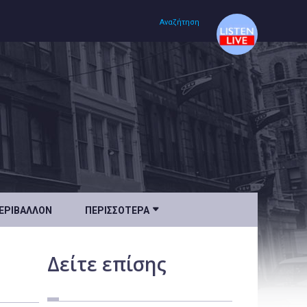
Αναζήτηση
Αρχική
Πολιτισμός
Lifestyle
Υγεία

ΕΡΙΒΆΛΛΟΝ
ΠΕΡΙΣΣΌΤΕΡΑ
Ταξίδια
Τεχνολογία
Δείτε
επίσης
Επιστήμη
Περιβάλλον