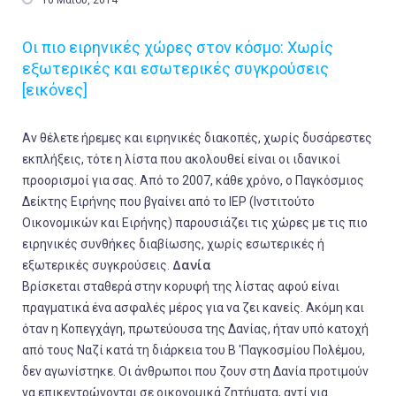
10 Μαΐου, 2014
Οι πιο ειρηνικές χώρες στον κόσμο: Χωρίς
εξωτερικές και εσωτερικές συγκρούσεις
[εικόνες]
Αν θέλετε ήρεμες και ειρηνικές διακοπές, χωρίς δυσάρεστες
εκπλήξεις, τότε η λίστα που ακολουθεί είναι οι ιδανικοί
προορισμοί για σας. Από το 2007, κάθε χρόνο, ο Παγκόσμιος
Δείκτης Ειρήνης που βγαίνει από το IEP (Ινστιτούτο
Οικονομικών και Ειρήνης) παρουσιάζει τις χώρες με τις πιο
ειρηνικές συνθήκες διαβίωσης, χωρίς εσωτερικές ή
Δανία
εξωτερικές συγκρούσεις.
Βρίσκεται σταθερά στην κορυφή της λίστας αφού είναι
πραγματικά ένα ασφαλές μέρος για να ζει κανείς. Ακόμη και
όταν η Κοπεγχάγη, πρωτεύουσα της Δανίας, ήταν υπό κατοχή
από τους Ναζί κατά τη διάρκεια του Β 'Παγκοσμίου Πολέμου,
δεν αγωνίστηκε. Οι άνθρωποι που ζουν στη Δανία προτιμούν
να επικεντρώνονται σε οικονομικά ζητήματα, αντί για