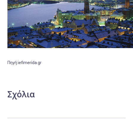
Πηγή:iefimerida.gr
Σχόλια