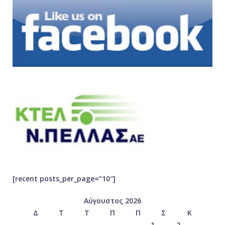
[recent posts_per_page=”10″]
Αύγουστος 2026
Δ
Τ
Τ
Π
Π
Σ
Κ
1
2