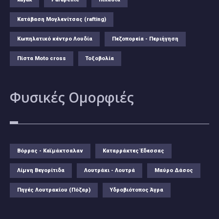
Κατάβαση Μογλενίτσας (rafting)
Κωπηλατικό κέντρο Λουδία
Πεζοπορεία - Περιήγηση
Πίστα Moto cross
Τοξοβολία
Φυσικές
Ομορφιές
Βόρρας - Καϊμάκτσαλαν
Καταρράκτες Έδεσσας
Λίμνη Βεγορίτιδα
Λουτράκι - Λουτρά
Μαύρο Δάσος
Πηγές Λουτρακίου (Πόζαρ)
Υδροβιότοπος Άγρα