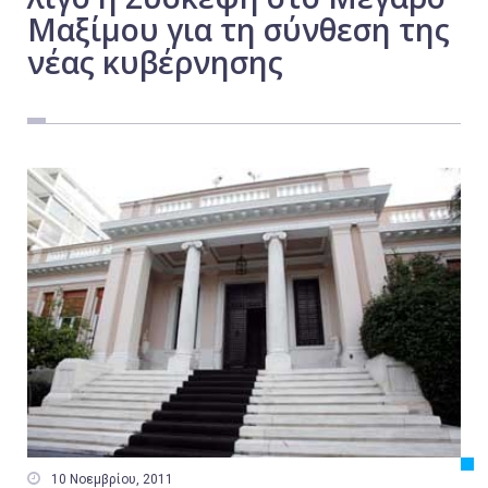
Μαξίμου για τη σύνθεση της
Εργασία
νέας κυβέρνησης
Ελλάδα
Κόσμος
Τοπικά
Αγροτικά
Οικονομία
Πολιτική
Αθλητικά
Αστυνομικό Δελτίο

10 Νοεμβρίου, 2011