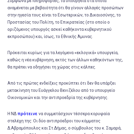
Σύμφωνα με πληροφορίες, τα υπουργεία στα οποία
αναμένεται με βεβαιότητα ότι θα γίνουν αλλαγές προσώπων
στην ηγεσία τους είναι το Εσωτερικών, το Δικαιοσύνης, το
Προστασίας του Πολίτη, το Επικρατείας (στο οποίο ο
οριζόμενος υπουργός ασκεί καθήκοντα κυβερνητικού
εκπροσώπου) και, ίσως, το Εθνικής Άμυνας.
Πρόκειται κυρίως για τα λεγόμενα «εκλογικά» υπουργεία,
καθώς η νέα κυβέρνηση, εκτός των άλλων καθηκόντων της,
θα πρέπει να οδηγήσει τη χώρας στις κάλπες.
Από τις πρώτες ενδείξεις προκύπτει ότι δεν θα υπάρξει
μετακίνηση του Ευάγγελου Βενιζέλου από το υπουργείο
Οικονομικών και την αντιπροεδρία της κυβέρνησης.
πρότεινε
Η ΝΔ
να συμμετάσχουν τέσσερα κορυφαία
στελέχη της: Οι δύο αντιπρόεδροι του κόμματος
Δ.Αβραμόπουλος και Στ.Δήμας, ο σύμβουλος του κ. Σαμαρά,