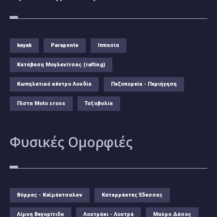
kayak
Parapente
Ιππασία
Κατάβαση Μογλενίτσας (rafting)
Κωπηλατικό κέντρο Λουδία
Πεζοπορεία - Περιήγηση
Πίστα Moto cross
Τοξοβολία
Φυσικές
Ομορφιές
Βόρρας - Καϊμάκτσαλαν
Καταρράκτες Έδεσσας
Λίμνη Βεγορίτιδα
Λουτράκι - Λουτρά
Μαύρο Δάσος