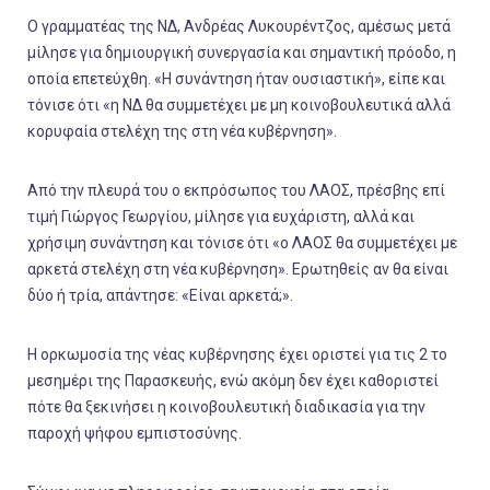
Ο γραμματέας της ΝΔ, Ανδρέας Λυκουρέντζος, αμέσως μετά
μίλησε για δημιουργική συνεργασία και σημαντική πρόοδο, η
οποία επετεύχθη. «Η συνάντηση ήταν ουσιαστική», είπε και
τόνισε ότι «η ΝΔ θα συμμετέχει με μη κοινοβουλευτικά αλλά
κορυφαία στελέχη της στη νέα κυβέρνηση».
Από την πλευρά του ο εκπρόσωπος του ΛΑΟΣ, πρέσβης επί
τιμή Γιώργος Γεωργίου, μίλησε για ευχάριστη, αλλά και
χρήσιμη συνάντηση και τόνισε ότι «ο ΛΑΟΣ θα συμμετέχει με
αρκετά στελέχη στη νέα κυβέρνηση». Ερωτηθείς αν θα είναι
δύο ή τρία, απάντησε: «Είναι αρκετά;».
Η ορκωμοσία της νέας κυβέρνησης έχει οριστεί για τις 2 το
μεσημέρι της Παρασκευής, ενώ ακόμη δεν έχει καθοριστεί
πότε θα ξεκινήσει η κοινοβουλευτική διαδικασία για την
παροχή ψήφου εμπιστοσύνης.