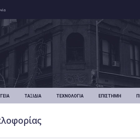
ωνία
ΥΓΕΊΑ
ΤΑΞΊΔΙΑ
ΤΕΧΝΟΛΟΓΊΑ
ΕΠΙΣΤΉΜΗ
Π
κλοφορίας