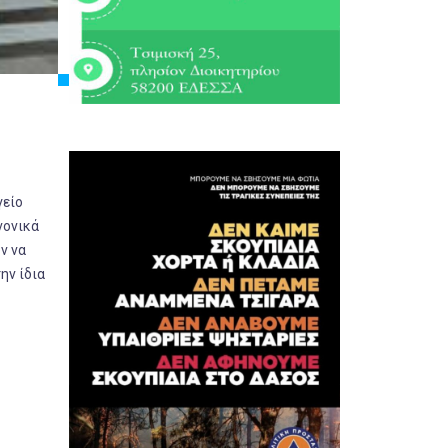
γείο
νονικά
ν να
ην ίδια