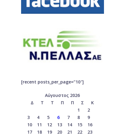
[recent posts_per_page=”10″]
Αύγουστος 2026
Δ
Τ
Τ
Π
Π
Σ
Κ
1
2
3
4
5
6
7
8
9
10
11
12
13
14
15
16
17
18
19
20
21
22
23