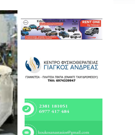
Εργασία
Ελλάδα
Κόσμος
Τοπικά
Αγροτικά
Οικονομία
Πολιτική
Αθλητικά
Αστυνομικό Δελτίο