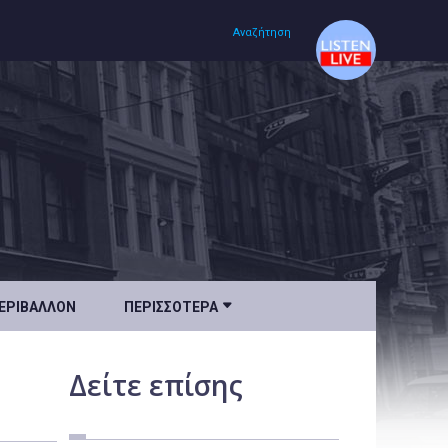
Αναζήτηση
Αρχική
Πολιτισμός
Lifestyle
Υγεία

ΕΡΙΒΆΛΛΟΝ
ΠΕΡΙΣΣΌΤΕΡΑ
Ταξίδια
Τεχνολογία
Δείτε
επίσης
Επιστήμη
Περιβάλλον