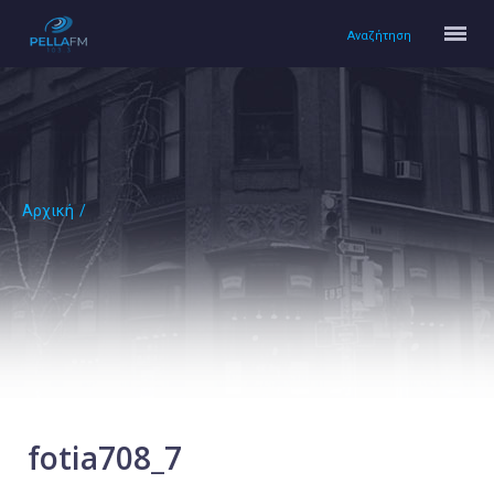
Αναζήτηση
Αρχική
/
Αρχική
Πολιτισμός
Lifestyle
Υγεία
Ταξίδια
Τεχνολογία
Επιστήμη
fotia708_7
Περιβάλλον