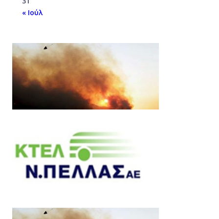
31
« Ιούλ