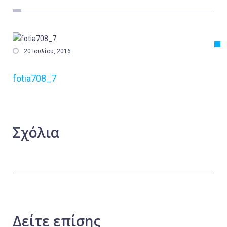
Εργασία
Ελλάδα
Κόσμος

20 Ιουλίου, 2016
Τοπικά
fotia708_7
Αγροτικά
Οικονομία
Πολιτική
Σχόλια
Αθλητικά
Αστυνομικό Δελτίο
Δείτε
επίσης