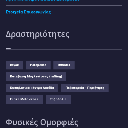
Στοιχεία Επικοινωνίας
Δραστηριότητες
kayak
Parapente
Ιππασία
Κατάβαση Μογλενίτσας (rafting)
Κωπηλατικό κέντρο Λουδία
Πεζοπορεία - Περιήγηση
Πίστα Moto cross
Τοξοβολία
Φυσικές
Ομορφιές